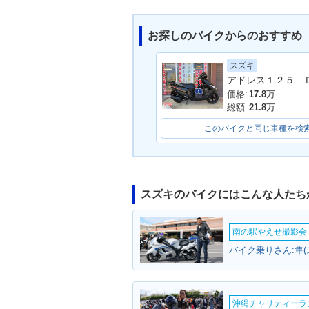
お探しのバイクからのおすすめ
スズキ
価格:
17.8
万
総額:
21.8
万
このバイクと同じ車種を検
スズキのバイクにはこんな人たち
南の駅やえせ撮影会（
バイク乗りさん:隼(
沖縄チャリティーランF