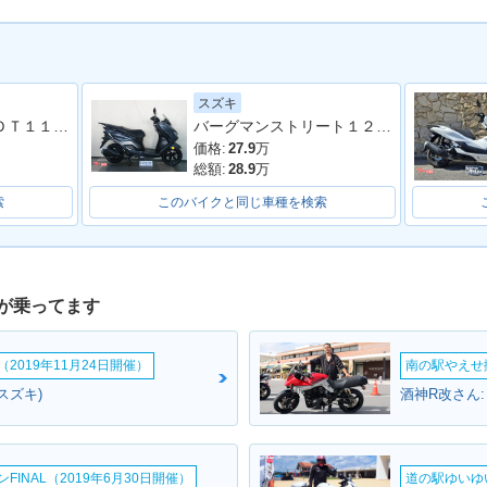
スズキ
アドレス１２５ ＤＴ１１Ａ型 ２０２０年モデル ＬＥＤヘッドライト リアキャリア マルチマウントバー
バーグマンストリート１２５ＥＸ
価格:
27.9
万
総額:
28.9
万
索
このバイクと同じ車種を検索
が乗ってます
2019年11月24日開催）
南の駅やえせ撮
スズキ)
酒神R改さん
INAL（2019年6月30日開催）
道の駅ゆいゆ