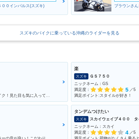
４００インパルス(スズキ)
スズキのバイクに乗っている沖縄のライダーを見る
楽
ＧＳ７５０
スズキ
ニックネーム：GS
5
満足度：
／5
満足ポイント:自慢のモナカ管が似合うバイク！見た目も気に入っています！
満足ポイント:スタイルが好き！
タンデムつけたい
スカイウェイブ４００ タ
スズキ
ニックネーム：スカイ
4
満足度：
／5
満足ポイント:とてもよく走る。純正マフラーの音が良い！こだわりはへっぽこステッカー！
満足ポイント:荷物がたくさん乗る