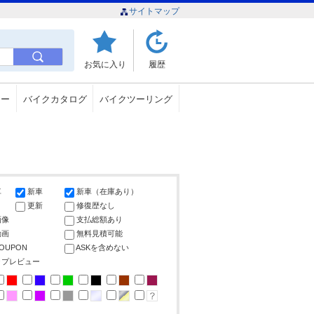
サイトマップ
お気に入り
履歴
ュー
バイクカタログ
バイクツーリング
車
新車
新車（在庫あり）
更新
修復歴なし
画像
支払総額あり
動画
無料見積可能
COUPON
ASKを含めない
ップレビュー