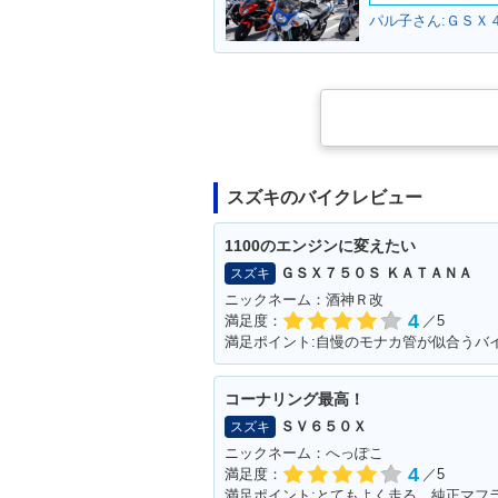
パル子さん:ＧＳＸ
スズキのバイクレビュー
1100のエンジンに変えたい
ＧＳＸ７５０Ｓ ＫＡＴＡＮＡ
スズキ
ニックネーム：酒神Ｒ改
4
満足度：
／5
コーナリング最高！
ＳＶ６５０Ｘ
スズキ
ニックネーム：へっぽこ
4
満足度：
／5