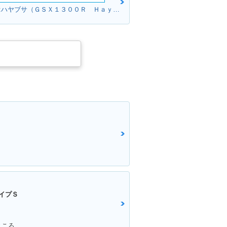
ブラウンさん:ハヤブサ（ＧＳＸ１３００Ｒ Ｈａｙａｂｕｓａ）(スズキ)
イプＳ
ところ