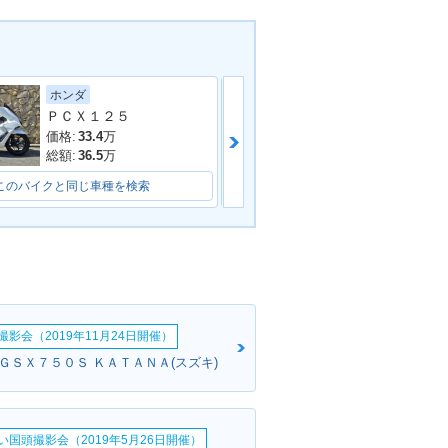
ヤマハ
ホンダ
ＰＣＸ１２５
価格:
14.8
万
価格:
33.4
万
総額:
17.8
万
総額:
36.5
万
このバイクと同じ車種を検索
このバイクと同じ車種を検索
影会（2019年11月24日開催）
:ＧＳＸ７５０Ｓ ＫＡＴＡＮＡ(スズキ)
い国頭撮影会（2019年5月26日開催）