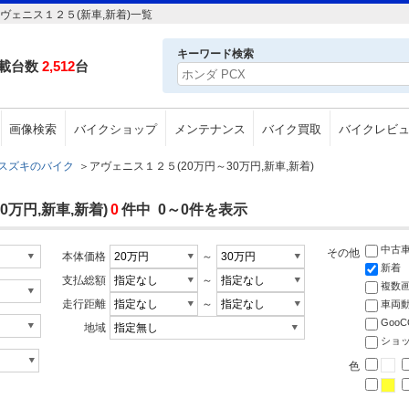
ヴェニス１２５(新車,新着)一覧
キーワード検索
載台数
2,512
台
画像検索
バイクショップ
メンテナンス
バイク買取
バイクレビ
スズキのバイク
＞
アヴェニス１２５(20万円～30万円,新車,新着)
万円,新車,新着)
0
件中 0～0件を表示
中古
その他
本体価格
～
新着
支払総額
～
複数
走行距離
～
車両
Goo
地域
ショ
色