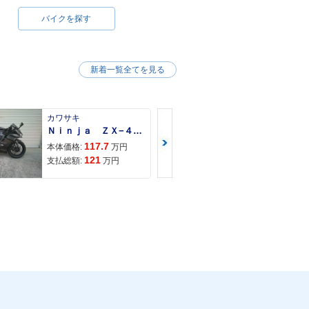
バイクを探す
新着一覧全てを見る
カワサキ
カワサキ
Ｎｉｎｊａ ＺＸ−４Ｒ ＳＥ
Ｚ９００ＲＳ
117.7
150
本体価格:
万円
本体価格:
121
157
支払総額:
万円
支払総額: