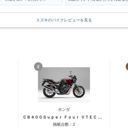
スズキのバイクレビューを見る
2
ホンダ
ＣＢ４００Ｓｕｐｅｒ Ｆｏｕｒ ＶＴＥＣ ＳＰＥＣ３
掲載台数：2