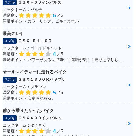
ＧＳＸ４００インパルス
スズキ
ニックネーム：パル子
5
満足度：
／5
満足ポイント:カラーリング。ビキニカウル
最高の1台
ＧＳＸ−Ｒ１１００
スズキ
ニックネーム：ゴールドキャット
4
満足度：
／5
満足ポイント:パワーがあるんで速い！運転が楽！！走りを楽しむにはもってこいの1台！足回りかえるとかなり乗りやすくなります
オールマイティーに走れるバイク
ＧＳＸ１３００Ｒハヤブサ
スズキ
ニックネーム：ブラウン
5
満足度：
／5
満足ポイント:安定感がある。
前から乗りたかったバイク
ＧＳＸ４００インパルス
スズキ
ニックネーム：ゆうさく
4
満足度：
／5