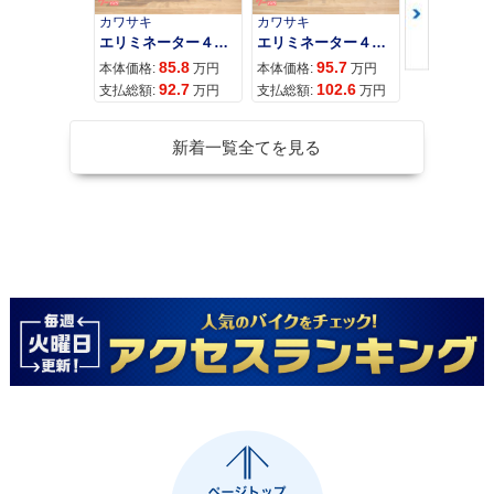
カワサキ
カワサキ
カワサキ
エリミネーター４００
エリミネーター４００ＳＥ
85.8
95.7
11
本体価格:
万円
本体価格:
万円
本体価格:
92.7
102.6
12
支払総額:
万円
支払総額:
万円
支払総額:
新着一覧全てを見る