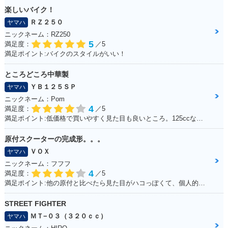
楽しいバイク！
ＲＺ２５０
ヤマハ
ニックネーム：RZ250
5
満足度：
／5
満足ポイント:バイクのスタイルがいい！
ところどころ中華製
ＹＢ１２５ＳＰ
ヤマハ
ニックネーム：Pom
4
満足度：
／5
満足ポイント:低価格で買いやすく見た目も良いところ。125ccなので扱いやすい。
原付スクーターの完成形。。。
ＶＯＸ
ヤマハ
ニックネーム：フフフ
4
満足度：
／5
満足ポイント:他の原付と比べたら見た目がハコっぽくて、個人的に好みのデザインだった為3年程前に購入。 毎日通勤の足に利用していますが、これといった不都合もなく、いつも快適な通勤ができています。 特にシートが長く広いので、私(180cmの男性)でもゆったり座れて、たまにする遠出でも疲れにくいです。
STREET FIGHTER
ＭＴ−０３（３２０ｃｃ）
ヤマハ