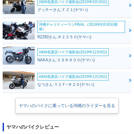
A&W名護店バイク撮影会(2019年3月16日)
グッチーさん:ＦＺ１(ヤマハ)
沖縄チャリティーランFINAL（2019年6月30日開
催）
2016年 TRICITY 12
2016年 TRICITY 12
2015年 TRICITY 12
RZ250さん:ＲＺ２５０(ヤマハ)
5 ABS・カラーチェ
5・カラーチェンジ
5 ABS・追加
ンジ
A&W名護店バイク撮影会(2019年12月8日)
NAKAさん:ＸＳＲ９００(ヤマハ)
A&W名護店バイク撮影会(2019年1月19日)
なつさん:ＹＺＦ−Ｒ２５(ヤマハ)
2015年 TRICITY 12
5・新登場
ヤマハのバイクに乗っている沖縄のライダーを見る
ヤマハのバイクレビュー