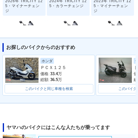
2026年 TRICITY 12
2024年 TRICITY 12
2023年 TRICITY 12
5・マイナーチェン
5・カラーチェンジ
5・マイナーチェン
ジ
ジ
お探しのバイクからのおすすめ
2021年 TRICITY 12
2021年 TRICITY 12
2019年 TRICITY 12
ホンダ
5 ABS・カラーチェ
5・カラーチェンジ
5 ABS・カラーチェ
ＰＣＸ１２５
ト
ンジ
ンジ
価格:
33.4
万
価
総額:
36.5
万
総
このバイクと同じ車種を検索
このバイク
2019年 TRICITY 12
2018年 TRICITY 12
2018年 TRICITY 12
5・カラーチェンジ
5 ABS・フルモデル
5・フルモデルチェ
チェンジ
ンジ
ヤマハのバイクにはこんな人たちが乗ってます