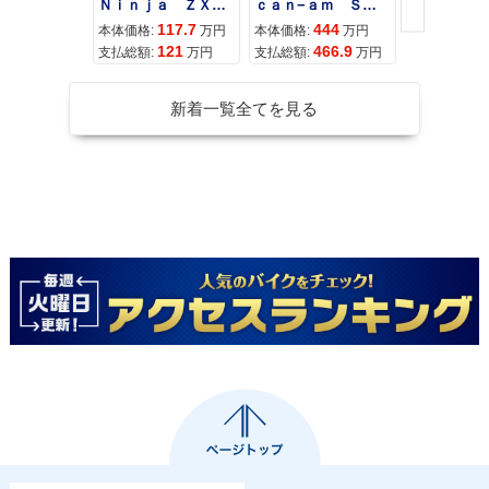
Ｎｉｎｊａ ＺＸ−４Ｒ ＳＥ
ｃａｎ−ａｍ ＳＰＹＤＥＲ ＲＴ ＬＩＭＩＴＥＤ
117.7
444
68
本体価格:
万円
本体価格:
万円
本体価格:
121
466.9
71
支払総額:
万円
支払総額:
万円
支払総額:
新着一覧全てを見る