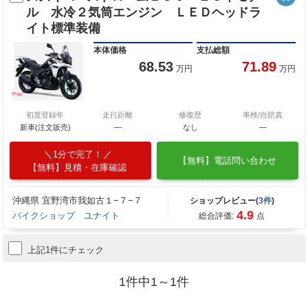
ル 水冷２気筒エンジン ＬＥＤヘッドラ
イト標準装備
本体価格
支払総額
68.53
71.89
万円
万円
初度登録年
走行距離
修復歴
車検/自賠責
新車(注文販売)
―
なし
―
1分で完了！
【無料】電話問い合わせ
【無料】見積・在庫確認
沖縄県 宜野湾市我如古１−７−７
ショップレビュー(
3件
)
4.9
バイクショップ ユナイト
総合評価:
点
上記1件にチェック
1件中1～1件