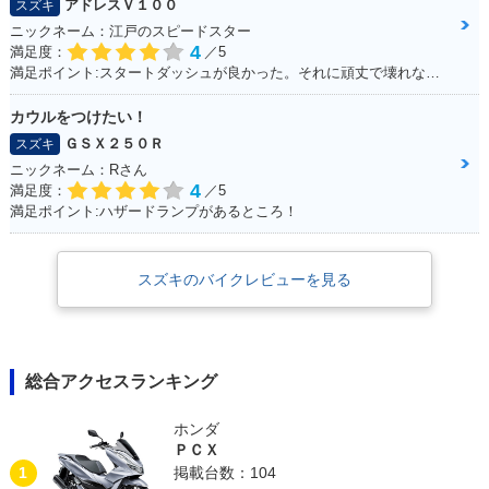
アドレスＶ１００
スズキ
ニックネーム：江戸のスピードスター
4
満足度：
／5
満足ポイント:スタートダッシュが良かった。それに頑丈で壊れない。燃費はそこそこ。あと、足元もフラットで、リアにはボックスを付ければ、相当量を運べます。シート下は、フルフェイスがしっかりと格納できました。あとはフロントの内側収納もたっぷりサイズで、500のペットボトルも入ります。企画でやった、V100 ツーリングは今でも思い出になってます。そんな便利な一台です。
カウルをつけたい！
ＧＳＸ２５０Ｒ
スズキ
ニックネーム：Rさん
4
満足度：
／5
満足ポイント:ハザードランプがあるところ！
スズキのバイクレビューを見る
総合アクセスランキング
ホンダ
ＰＣＸ
1
掲載台数：104