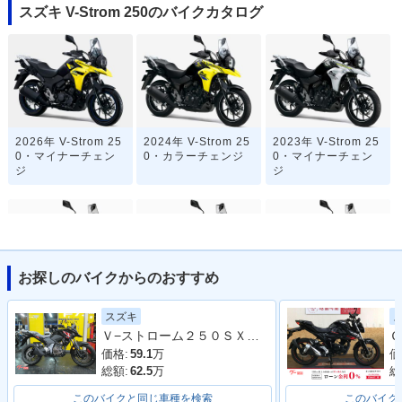
スズキ V-Strom 250のバイクカタログ
2026年 V-Strom 25
2024年 V-Strom 25
2023年 V-Strom 25
0・マイナーチェン
0・カラーチェンジ
0・マイナーチェン
ジ
ジ
お探しのバイクからのおすすめ
2020年 V-Strom 25
2020年 V-Strom 25
2019年 V-Strom 25
スズキ
0 ABS・カラーチェ
0・カラーチェンジ
0 ABS・追加
Ｖ−ストローム２５０ＳＸ ローシートモデル
Ｇ
ンジ
価格:
59.1
万
価
総額:
62.5
万
総
このバイクと同じ車種を検索
このバイク