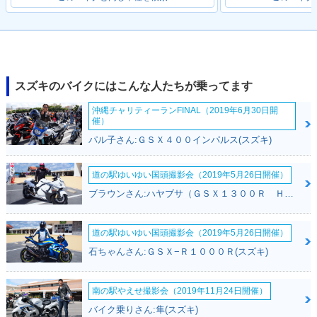
2019年 V-Strom 25
2017年 V-Strom 25
V-Strom 250
0・マイナーチェン
0・新登場
ジ
スズキのバイクにはこんな人たちが乗ってます
沖縄チャリティーランFINAL（2019年6月30日開
催）
パル子さん:ＧＳＸ４００インパルス(スズキ)
道の駅ゆいゆい国頭撮影会（2019年5月26日開催）
ブラウンさん:ハヤブサ（ＧＳＸ１３００Ｒ Ｈａｙａｂｕｓａ）(スズキ)
道の駅ゆいゆい国頭撮影会（2019年5月26日開催）
石ちゃんさん:ＧＳＸ−Ｒ１０００Ｒ(スズキ)
南の駅やえせ撮影会（2019年11月24日開催）
バイク乗りさん:隼(スズキ)