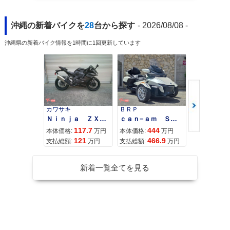
沖縄の新着バイクを
28
台から探す
- 2026/08/08 -
沖縄県の新着バイク情報を1時間に1回更新しています
カワサキ
ＢＲＰ
スズキ
Ｎｉｎｊａ ＺＸ−４Ｒ ＳＥ
ｃａｎ−ａｍ ＳＰＹＤＥＲ ＲＴ ＬＩＭＩＴＥＤ
117.7
444
68
本体価格:
万円
本体価格:
万円
本体価格:
121
466.9
72
支払総額:
万円
支払総額:
万円
支払総額:
新着一覧全てを見る