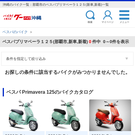
沖縄のバイク一覧：那覇市のベスパプリマベーラ１２５(新車,新着)一覧
検索
マイページ
メニュー
ベスパのバイク
＞
ベスパプリマベーラ１２５(那覇市,新車,新着)
0
件中 0～0件を表示
条件を指定して絞り込み
お探しの条件に該当するバイクがみつかりませんでした。
ベスパ Primavera 125のバイクカタログ