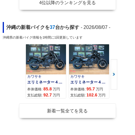
4位以降のランキングを見る
沖縄の新着バイクを
37
台から探す
- 2026/08/07 -
沖縄県の新着バイク情報を1時間に1回更新しています
カワサキ
カワサキ
カワサキ
エリミネーター４００
エリミネーター４００ＳＥ
85.8
95.7
11
本体価格:
万円
本体価格:
万円
本体価格:
92.7
102.6
12
支払総額:
万円
支払総額:
万円
支払総額:
新着一覧全てを見る