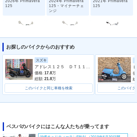
2026年 Primavera
2024年 Primavera
2021年 Primavera
125
125・マイナーチェ
125
ンジ
お探しのバイクからのおすすめ
2020年 Primavera1
2018年 Primavera
2017年 Primavera
スズキ
25 SEAN WOTHER
125 ABS・マイナー
125 ABS
アドレス１２５ ＤＴ１１Ａ型 ２０２０年モデル ＬＥＤヘッドライト リアキャリア マルチマウントバー
Ｌ
SPOON・特別・限
チェンジ
定仕様
価格:
17.8
万
価
総額:
21.8
万
総
このバイクと同じ車種を検索
このバイク
2016年 Primavera
2016年 Primavera
2014年 Primavera
125・特別・限定仕
125・マイナーチェ
125・新登場
ベスパのバイクにはこんな人たちが乗ってます
様
ンジ