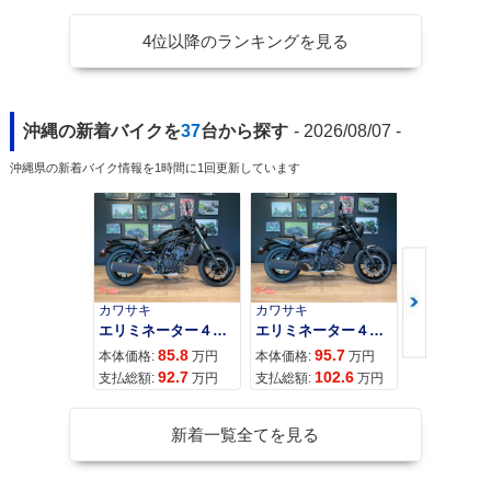
4位以降のランキングを見る
沖縄の新着バイクを
37
台から探す
- 2026/08/07 -
沖縄県の新着バイク情報を1時間に1回更新しています
カワサキ
カワサキ
カワサキ
エリミネーター４００
エリミネーター４００ＳＥ
85.8
95.7
11
本体価格:
万円
本体価格:
万円
本体価格:
92.7
102.6
12
支払総額:
万円
支払総額:
万円
支払総額:
新着一覧全てを見る