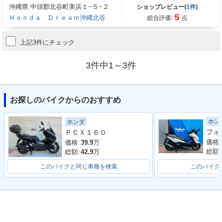
沖縄県 中頭郡北谷町美浜１−５−２
ショップレビュー(
1件
)
5
Ｈｏｎｄａ Ｄｒｅａｍ沖縄北谷
総合評価:
点
上記3件にチェック
3件中1～3件
お探しのバイクからのおすすめ
ホン
ホンダ
ＰＣＸ１６０
価格:
価格:
39.9
万
総額:
総額:
42.9
万
このバイクと同じ車種を検索
このバイク