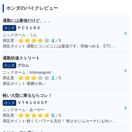
ホンダのバイクレビュー
通勤には最強だけど、、、
ＰＣＸ１６０
ホンダ
ニックネーム：うん
4
満足度：
／5
満足ポイント:通勤とコンビニには最強です。荷物つめる、ETC.車載カメラ、ロングスクリーンでした。平和な日本を肌で感じることできます。 けれど、、、
通勤快速ストリート
グロム
ホンダ
ニックネーム：shinnaogrom
3
満足度：
／5
満足ポイント:燃費が良い
軽い大型に乗るならコレ！
ＶＴＲ１０００Ｆ
ホンダ
ニックネーム：あーやー
5
満足度：
／5
満足ポイント:軽くてパワーも充分！ 軽さがジムカーナにも向いていて走りやすい！ ちなみにヘルメットも気に入っています！