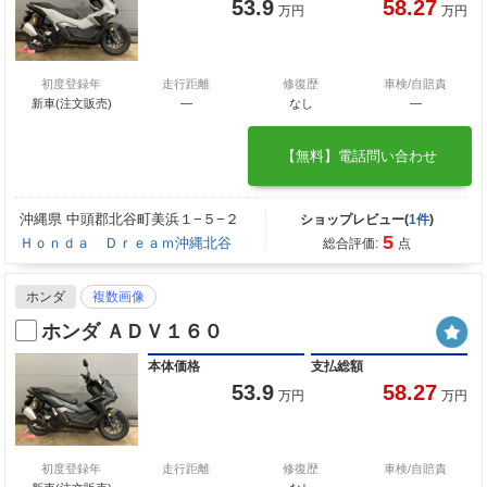
53.9
58.27
万円
万円
初度登録年
走行距離
修復歴
車検/自賠責
新車(注文販売)
―
なし
―
【無料】電話問い合わせ
沖縄県 中頭郡北谷町美浜１−５−２
ショップレビュー(
1件
)
5
Ｈｏｎｄａ Ｄｒｅａｍ沖縄北谷
総合評価:
点
ホンダ
複数画像
ホンダ ＡＤＶ１６０
本体価格
支払総額
53.9
58.27
万円
万円
初度登録年
走行距離
修復歴
車検/自賠責