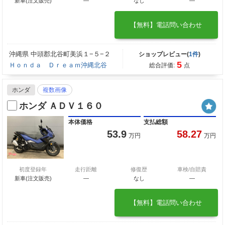
新車(注文販売)
―
なし
―
【無料】電話問い合わせ
沖縄県 中頭郡北谷町美浜１−５−２
ショップレビュー(
1件
)
5
Ｈｏｎｄａ Ｄｒｅａｍ沖縄北谷
総合評価:
点
ホンダ
複数画像
ホンダ ＡＤＶ１６０
本体価格
支払総額
53.9
58.27
万円
万円
初度登録年
走行距離
修復歴
車検/自賠責
新車(注文販売)
―
なし
―
【無料】電話問い合わせ