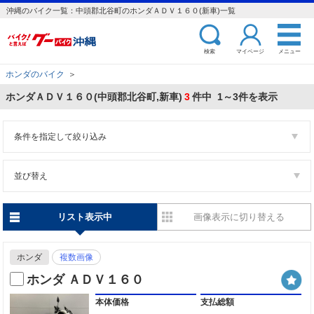
沖縄のバイク一覧：中頭郡北谷町のホンダＡＤＶ１６０(新車)一覧
検索
マイページ
メニュー
ホンダのバイク
＞
ホンダＡＤＶ１６０(中頭郡北谷町,新車)
3
件中 1～3件を表示
条件を指定して絞り込み
並び替え
リスト表示中
画像表示に切り替える
ホンダ
複数画像
ホンダ ＡＤＶ１６０
本体価格
支払総額