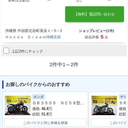
新車(注文販売)
―
なし
―
【無料】電話問い合わせ
沖縄県 中頭郡北谷町美浜１−５−２
ショップレビュー(
1件
)
5
Ｈｏｎｄａ Ｄｒｅａｍ沖縄北谷
総合評価:
点
上記2件にチェック
2件中1～2件
お探しのバイクからのおすすめ
ホンダ
ヤマ
ＧＢ３５０Ｓ ＮＣ５９型 ２０２１年モデル リアキャリア グリップヒーター タコメーター
価格:
46.8
万
価格:
総額:
51.8
万
総額:
このバイクと同じ車種を検索
このバイク