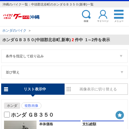
沖縄のバイク一覧：中頭郡北谷町のホンダＧＢ３５０(新車)一覧
検索
マイページ
メニュー
ホンダのバイク
＞
ホンダＧＢ３５０(中頭郡北谷町,新車)
2
件中 1～2件を表示
条件を指定して絞り込み
並び替え
リスト表示中
画像表示に切り替える
ホンダ
複数画像
ホンダ ＧＢ３５０
本体価格
支払総額