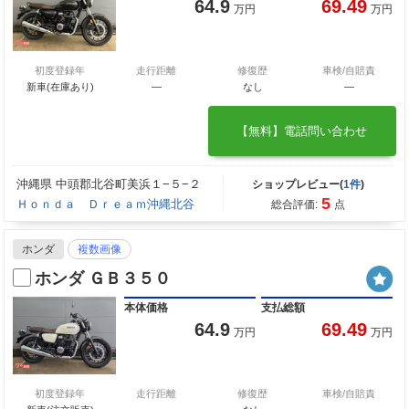
64.9
69.49
万円
万円
初度登録年
走行距離
修復歴
車検/自賠責
新車(在庫あり)
―
なし
―
【無料】電話問い合わせ
沖縄県 中頭郡北谷町美浜１−５−２
ショップレビュー(
1件
)
5
Ｈｏｎｄａ Ｄｒｅａｍ沖縄北谷
総合評価:
点
ホンダ
複数画像
ホンダ ＧＢ３５０
本体価格
支払総額
64.9
69.49
万円
万円
初度登録年
走行距離
修復歴
車検/自賠責