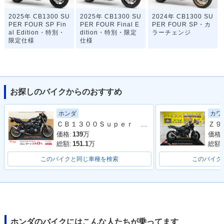
2025年 CB1300 SU
2025年 CB1300 SU
2024年 CB1300 SU
PER FOUR SP Fin
PER FOUR Final E
PER FOUR SP・カ
al Edition・特別・
dition・特別・限定
ラーチェンジ
限定仕様
仕様
お探しのバイクからのおすすめ
ホンダ
カワ
2023年 CB1300 SU
2023年 CB1300 SU
2023年 CB1300 SU
ＣＢ１３００Ｓｕｐｅｒ Ｆｏｕｒ ワイバーンフルエキＭＦ
PER FOUR・カラー
PER FOUR SP 30t
PER FOUR SP・カ
チェンジ
h Anniversary・特
ラーチェンジ
価格:
139
万
価格:
別・限定仕様
総額:
151.1
万
総額:
このバイクと同じ車種を検索
このバイク
2021年 CB1300 SU
2021年 CB1300 SU
2020年 CB1300 SU
ホンダのバイクにはこんな人たちが乗ってます