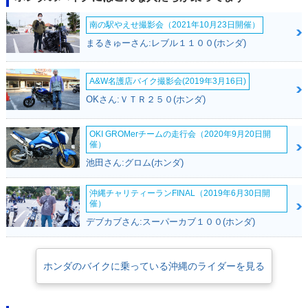
PER FOUR SP・マ
PER FOUR・マイナ
PER FOUR SP・カ
イナーチェンジ
ーチェンジ
ラーチェンジ
南の駅やえせ撮影会（2021年10月23日開催）
まるきゅーさん:レブル１１００(ホンダ)
A&W名護店バイク撮影会(2019年3月16日)
OKさん:ＶＴＲ２５０(ホンダ)
2019年 CB1300 SU
2019年 CB1300 SU
2018年 CB1300 SU
PER FOUR SP・追
PER FOUR・カラー
PER FOUR・マイナ
OKI GROMerチームの走行会（2020年9月20日開
加
チェンジ
ーチェンジ
催）
池田さん:グロム(ホンダ)
沖縄チャリティーランFINAL（2019年6月30日開
催）
デブカブさん:スーパーカブ１００(ホンダ)
2016年 CB1300 SU
2016年 CB1300 SU
2016年 CB1300 SU
PER FOUR E Pack
PER FOUR E Pack
PER FOUR・追加
ホンダのバイクに乗っている沖縄のライダーを見る
age Special Editio
age・追加
n