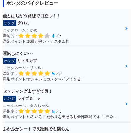
ホンダのバイクレビュー
他とはちがう路線で目立つ！！
グロム
ホンダ
ニックネーム：かめ
2015年 CB1300 SU
2014年 CB1300 SU
2014年 CB1300 SU
4
満足度：
／5
PER FOUR E Pack
PER FOUR E Pack
PER FOUR・マイナ
age Special Editio
age・新登場
ーチェンジ
満足ポイント:燃費が良い・カスタム性
n・特別・限定仕様
運転しにくい･･･
リトルカブ
ホンダ
ニックネーム：リトル
5
満足度：
／5
満足ポイント:オシャレにカスタマイズできる！
セッティング出すぎて良！
2012年 CB1300 SU
2012年 CB1300 SU
2012年 CB1300 SU
PER FOUR ABS Sp
PER FOUR ABS・
PER FOUR・カラー
ライブＤｉｏ
ホンダ
ecial Edition・特
カラーチェンジ
チェンジ
別・限定仕様
ニックネーム：タカちゃん
5
満足度：
／5
満足ポイント:いろいろこだわりを出せるし全部満足です！ ※今回のイベントでの撮影は、積載車等で移動をしており、 公道の走行はしておりません。
ふかふかシートで長距離でも楽ちん