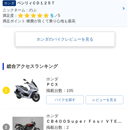
ベンリィＣＤ１２５Ｔ
ホンダ
ニックネーム：のぶ
5
満足度：
／5
2010年 CB1300 SU
2010年 CB1300 SU
2009年 CB1300 SU
満足ポイント:燃費が良くて乗り心地も最高
PER FOUR ABS・
PER FOUR・カラー
PER FOUR ABS・
カラーチェンジ
チェンジ
マイナーチェンジ
ホンダのバイクレビューを見る
総合アクセスランキング
2009年 CB1300 SU
2008年 CB1300 SU
2008年 CB1300 SU
PER FOUR・マイナ
PER FOUR ABS・
PER FOUR・カラー
ホンダ
ーチェンジ
カラーチェンジ
チェンジ
ＰＣＸ
1
掲載台数：105
バイクを探す
レビューを見る
ホンダ
ＣＢ４００Ｓｕｐｅｒ Ｆｏｕｒ ＶＴＥＣ ＳＰＥＣ３
2008年 CB1300 SU
2008年 CB1300 SU
2008年 CB1300 SU
2
掲載台数：2
PER FOUR ABS Sp
PER FOUR ABS・
PER FOUR・マイナ