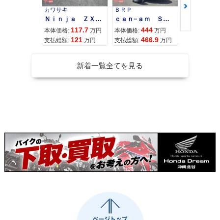
カワサキ
ＢＲＰ
スズキ
Ｎｉｎｊａ ＺＸ−４Ｒ ＳＥ
ｃａｎ−ａｍ ＳＰＹＤＥＲ ＲＴ ＬＩＭＩＴＥＤ
117.7
444
68
本体価格:
万円
本体価格:
万円
本体価格:
121
466.9
71
支払総額:
万円
支払総額:
万円
支払総額:
2004年 CB1300 SU
2003年 CB1300 SU
2003年 CB1300 SU
PER FOUR・カラー
PER FOUR・追加
PER FOUR・フルモ
新着一覧全てを見る
チェンジ
デルチェンジ
1999年 CB1300 SU
2000年 CB1300 SU
2000年 CB1300 SU
PER FOUR・追加
PER FOUR・マイナ
PER FOUR・マイナ
ーチェンジ
ーチェンジ