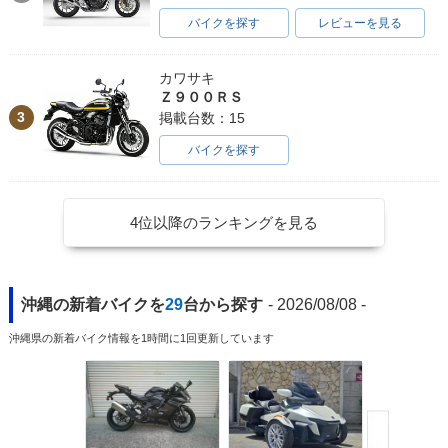
ecial Edition・特
マイナーチェンジ
ーチェンジ
バイクを探す
レビューを見る
別・限定仕様
カワサキ
Ｚ９００ＲＳ
3
掲載台数：15
バイクを探す
2007年 CB1300 SU
2007年 CB1300 SU
2006年 CB1300 SU
PER FOUR ABS・
PER FOUR・マイナ
PER FOUR ABS・
マイナーチェンジ
ーチェンジ
カラーチェンジ
4位以降のランキングを見る
沖縄の新着バイクを
29
台から探す
- 2026/08/08 -
沖縄県の新着バイク情報を1時間に1回更新しています
2006年 CB1300 SU
2005年 CB1300 SU
2005年 CB1300 SU
PER FOUR・カラー
PER FOUR ABS・
PER FOUR・マイナ
チェンジ
新登場
ーチェンジ