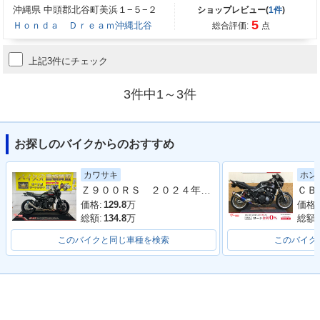
沖縄県 中頭郡北谷町美浜１−５−２
ショップレビュー(
1件
)
5
Ｈｏｎｄａ Ｄｒｅａｍ沖縄北谷
総合評価:
点
上記3件にチェック
3件中1～3件
お探しのバイクからのおすすめ
カワサキ
ホン
Ｚ９００ＲＳ ２０２４年モデル 社外フルエキマフラー フェンダーレス ラジエーターカバー タンデムバー シート カスタム多数
価格:
129.8
万
価格:
総額:
134.8
万
総額:
このバイクと同じ車種を検索
このバイク