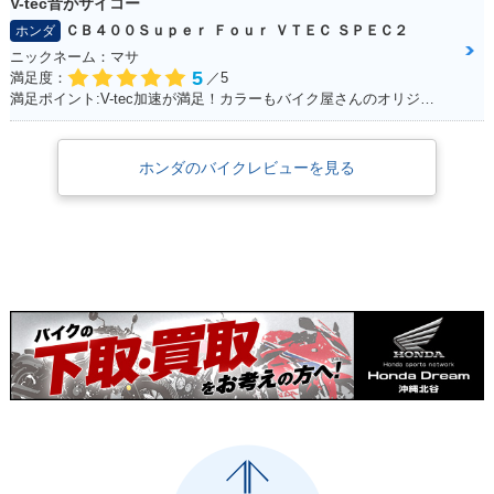
V-tec音がサイコー
ＣＢ４００Ｓｕｐｅｒ Ｆｏｕｒ ＶＴＥＣ ＳＰＥＣ２
ホンダ
ニックネーム：マサ
5
満足度：
／5
満足ポイント:V-tec加速が満足！カラーもバイク屋さんのオリジナルカラーです。
ホンダのバイクレビューを見る