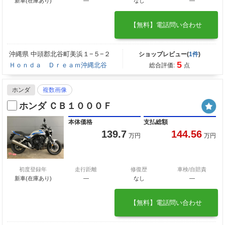
新車(在庫あり)
―
なし
―
【無料】電話問い合わせ
沖縄県 中頭郡北谷町美浜１−５−２
ショップレビュー(
1件
)
5
Ｈｏｎｄａ Ｄｒｅａｍ沖縄北谷
総合評価:
点
ホンダ
複数画像
ホンダ ＣＢ１０００Ｆ
本体価格
支払総額
139.7
144.56
万円
万円
初度登録年
走行距離
修復歴
車検/自賠責
新車(在庫あり)
―
なし
―
【無料】電話問い合わせ