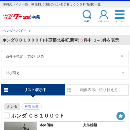
沖縄のバイク一覧：中頭郡北谷町のホンダＣＢ１０００Ｆ(新車)一覧
検索
マイページ
メニュー
ホンダのバイク
＞
ホンダＣＢ１０００Ｆ(中頭郡北谷町,新車)
3
件中 1～3件を表示
条件を指定して絞り込み
並び替え
リスト表示中
画像表示に切り替える
ホンダ
複数画像
ホンダ ＣＢ１０００Ｆ
本体価格
支払総額