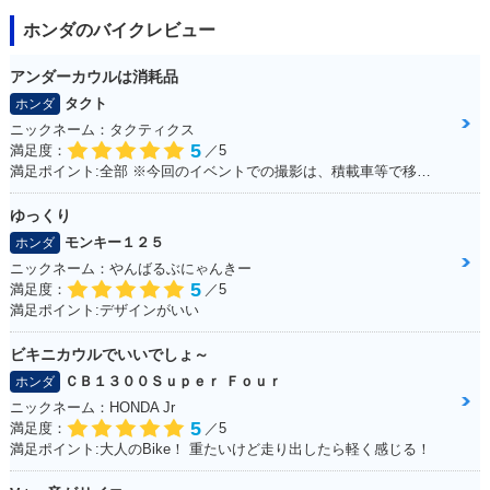
ホンダのバイクレビュー
アンダーカウルは消耗品
タクト
ホンダ
ニックネーム：タクティクス
5
満足度：
／5
満足ポイント:全部 ※今回のイベントでの撮影は、積載車等で移動をしており、 公道の走行はしておりません。
ゆっくり
モンキー１２５
ホンダ
ニックネーム：やんばるぶにゃんきー
5
満足度：
／5
満足ポイント:デザインがいい
ビキニカウルでいいでしょ～
ＣＢ１３００Ｓｕｐｅｒ Ｆｏｕｒ
ホンダ
ニックネーム：HONDA Jr
5
満足度：
／5
満足ポイント:大人のBike！ 重たいけど走り出したら軽く感じる！