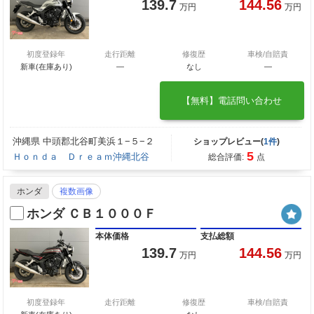
139.7
144.56
万円
万円
初度登録年
走行距離
修復歴
車検/自賠責
新車(在庫あり)
―
なし
―
【無料】電話問い合わせ
沖縄県 中頭郡北谷町美浜１−５−２
ショップレビュー(
1件
)
5
Ｈｏｎｄａ Ｄｒｅａｍ沖縄北谷
総合評価:
点
ホンダ
複数画像
ホンダ ＣＢ１０００Ｆ
本体価格
支払総額
139.7
144.56
万円
万円
初度登録年
走行距離
修復歴
車検/自賠責