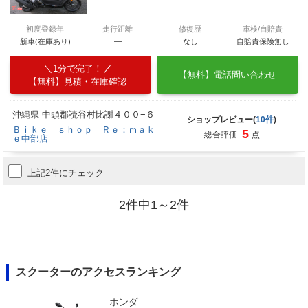
初度登録年
走行距離
修復歴
車検/自賠責
新車(在庫あり)
―
なし
自賠責保険無し
1分で完了！
【無料】電話問い合わせ
【無料】見積・在庫確認
沖縄県 中頭郡読谷村比謝４００−６
ショップレビュー(
10件
)
Ｂｉｋｅ ｓｈｏｐ Ｒｅ：ｍａｋ
5
総合評価:
点
ｅ中部店
上記2件にチェック
2件中1～2件
スクーターのアクセスランキング
ホンダ