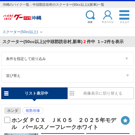
沖縄のバイク一覧：中頭郡読谷村のスクーター(50cc以上)(新車)一覧
検索
マイページ
メニュー
スクーター(50cc以上)
＞
スクーター(50cc以上)(中頭郡読谷村,新車)
2
件中 1～2件を表示
条件を指定して絞り込み
並び替え
リスト表示中
画像表示に切り替える
ホンダ
複数画像
ホンダ ＰＣＸ ＪＫ０５ ２０２５年モデ
ル パールスノーフレークホワイト