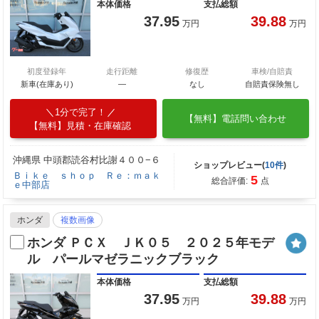
本体価格
支払総額
37.95
39.88
万円
万円
初度登録年
走行距離
修復歴
車検/自賠責
新車(在庫あり)
―
なし
自賠責保険無し
1分で完了！
【無料】電話問い合わせ
【無料】見積・在庫確認
沖縄県 中頭郡読谷村比謝４００−６
ショップレビュー(
10件
)
Ｂｉｋｅ ｓｈｏｐ Ｒｅ：ｍａｋ
5
総合評価:
点
ｅ中部店
ホンダ
複数画像
ホンダ ＰＣＸ ＪＫ０５ ２０２５年モデ
ル パールマゼラニックブラック
本体価格
支払総額
37.95
39.88
万円
万円