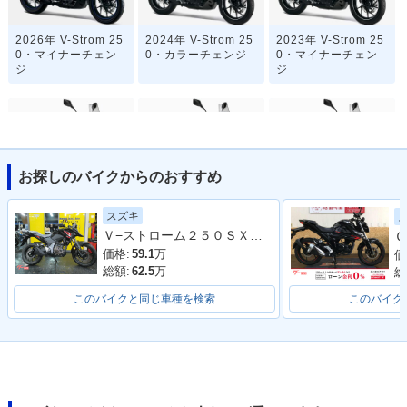
2026年 V-Strom 25
2024年 V-Strom 25
2023年 V-Strom 25
0・マイナーチェン
0・カラーチェンジ
0・マイナーチェン
ジ
ジ
お探しのバイクからのおすすめ
2020年 V-Strom 25
2020年 V-Strom 25
2019年 V-Strom 25
スズキ
0 ABS・カラーチェ
0・カラーチェンジ
0 ABS・追加
Ｖ−ストローム２５０ＳＸ ローシートモデル
Ｇ
ンジ
価格:
59.1
万
価
総額:
62.5
万
総
このバイクと同じ車種を検索
このバイク
2019年 V-Strom 25
2017年 V-Strom 25
V-Strom 250
0・マイナーチェン
0・新登場
ジ