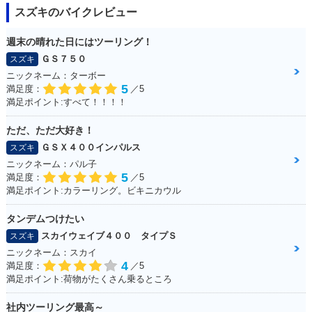
スズキのバイクレビュー
週末の晴れた日にはツーリング！
ＧＳ７５０
スズキ
ニックネーム：ターボー
5
満足度：
／5
満足ポイント:すべて！！！！
ただ、ただ大好き！
ＧＳＸ４００インパルス
スズキ
ニックネーム：パル子
5
満足度：
／5
満足ポイント:カラーリング。ビキニカウル
タンデムつけたい
スカイウェイブ４００ タイプＳ
スズキ
ニックネーム：スカイ
4
満足度：
／5
満足ポイント:荷物がたくさん乗るところ
社内ツーリング最高～