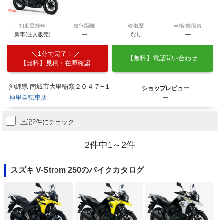
初度登録年
走行距離
修復歴
車検/自賠責
新車(注文販売)
―
なし
―
1分で完了！
【無料】電話問い合わせ
【無料】見積・在庫確認
沖縄県 南城市大里稲嶺２０４７−１
ショップレビュー
神里自転車店
―
上記2件にチェック
2件中1～2件
スズキ V-Strom 250のバイクカタログ