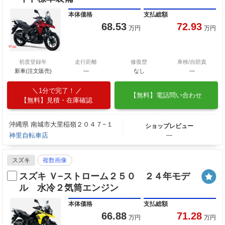
本体価格
支払総額
68.53
72.93
万円
万円
初度登録年
走行距離
修復歴
車検/自賠責
新車(注文販売)
―
なし
―
1分で完了！
【無料】電話問い合わせ
【無料】見積・在庫確認
沖縄県 南城市大里稲嶺２０４７−１
ショップレビュー
神里自転車店
―
スズキ
複数画像
スズキ Ｖ−ストローム２５０ ２４年モデ
ル 水冷２気筒エンジン
本体価格
支払総額
66.88
71.28
万円
万円