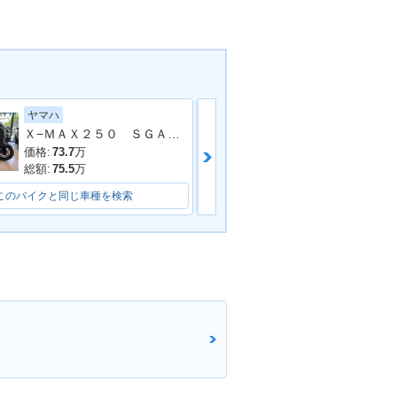
ヤマハ
ホンダ
Ｘ−ＭＡＸ２５０ ＳＧＡ８Ｊ型
ＡＤＶ１６０ 純
価格:
73.7
万
価格:
46.62
万
総額:
75.5
万
総額:
49.8
万
このバイクと同じ車種を検索
このバイクと同じ車種を検索