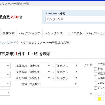
０スーパー(新車)一覧
キーワード検索
載台数
2,510
台
画像検索
バイクショップ
メンテナンス
バイク買取
バイクレビ
ベスパのバイク
＞
ＧＴＳ３００スーパー(豊見城市,新車)
市,新車)
1
件中 1～1件を表示
中古
その他
本体価格
～
新着
支払総額
～
複数
走行距離
～
車両
Goo
地域
ショ
色