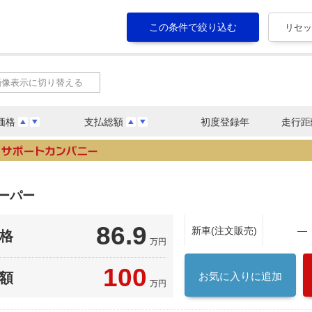
画像表示に切り替える
価格
支払総額
初度登録年
走行距
ーパー
86.9
新車(注文販売)
―
格
万円
100
額
お気に入りに追加
万円