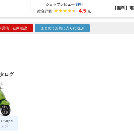
ショップレビュー(
8件
)
【無料】電
4.5
総合評価:
点
料見積・在庫確認
まとめてお気に入りに追加
カタログ
0 Supe
ェンジ