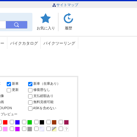
サイトマップ
お気に入り
履歴
ュー
バイクカタログ
バイクツーリング
車
新車
新車（在庫あり）
更新
修復歴なし
画像
支払総額あり
動画
無料見積可能
COUPON
ASKを含めない
ップレビュー