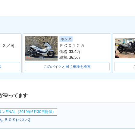
ホンダ
フォルツァ ＭＦ１３／可動式スクリーン／フルＬＥＤ／ＥＴＣ付き／グリップヒーター
ＰＣＸ１２５
価格:
33.4
万
総額:
36.5
万
索
このバイクと同じ車種を検索
が乗ってます
FINAL（2019年6月30日開催）
:５０Ｓ(ベスパ)