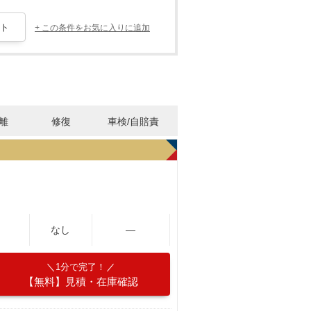
+ この条件をお気に入りに追加
離
修復
車検/自賠責
なし
―
1分で完了！
【無料】見積・在庫確認