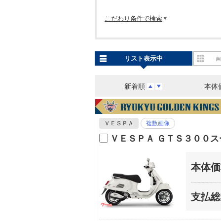
こだわり条件で検索
リスト表示中
新着順
本体
ＶＥＳＰＡ
複数画像
ＶＥＳＰＡ ＧＴＳ３００ス
本体価
支払総