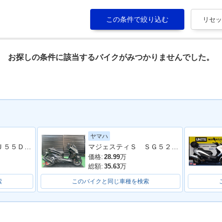
お探しの条件に該当するバイクがみつかりませんでした。
ヤマハ
ＧＳＲ２５０ ＧＪ５５Ｄ型 ノーマル 自賠責保険
マジェスティＳ ＳＧ５２Ｊ 最終２０２０年モデル 純正ロングスクリーン ブラックメタリックＸ
価格:
28.99
万
総額:
35.63
万
索
このバイクと同じ車種を検索