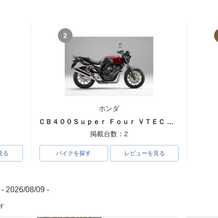
2
ホンダ
ＣＢ４００Ｓｕｐｅｒ Ｆｏｕｒ ＶＴＥＣ ＳＰＥＣ３
掲載台数：2
見る
バイクを探す
レビューを見る
- 2026/08/09 -
す