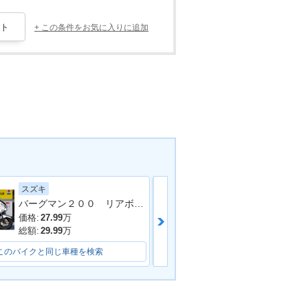
+ この条件をお気に入りに追加
スズキ
ヤマハ
バーグマン２００ リアボックス装備
価格:
27.99
万
価格:
35.99
万
総額:
29.99
万
総額:
42.63
万
このバイクと同じ車種を検索
このバイクと同じ車種を検索