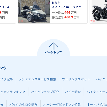
ＢＲＰ
Ｎｉｎｊａ ＺＸ−４Ｒ ＳＥ
ｃａｎ−ａｍ ＳＰＹＤＥＲ ＲＴ ＬＩＭＩＴＥＤ
7
444
万円
本体価格:
万円
466.9
万円
支払総額:
万円
ンツ
バイク記事
メンテナンスサービス検索
ツーリングスポット
バイク
アクセスランキング
バイクショップ紹介
バイク紹介
バイクニュー
紹介
バイクカタログ情報
ハーレーダビッドソン特集
オートバイ用品な