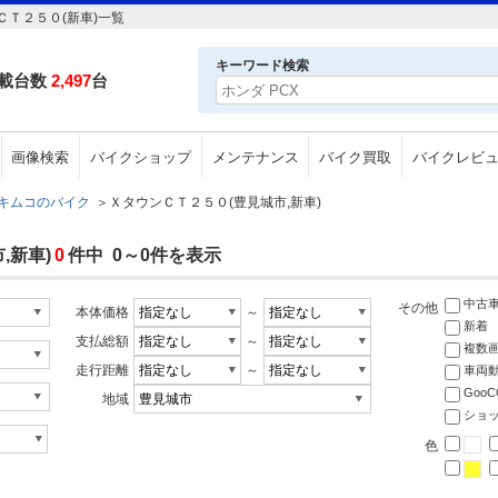
Ｔ２５０(新車)一覧
キーワード検索
載台数
2,497
台
画像検索
バイクショップ
メンテナンス
バイク買取
バイクレビ
キムコのバイク
＞
ＸタウンＣＴ２５０(豊見城市,新車)
,新車)
0
件中 0～0件を表示
中古
その他
本体価格
～
新着
支払総額
～
複数
走行距離
～
車両
Goo
地域
ショ
色