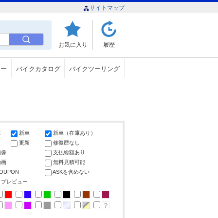
サイトマップ
お気に入り
履歴
ュー
バイクカタログ
バイクツーリング
車
新車
新車（在庫あり）
更新
修復歴なし
画像
支払総額あり
動画
無料見積可能
COUPON
ASKを含めない
ップレビュー