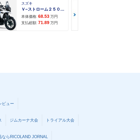
スズキ
スズキ
Ｖ−ストローム２５０ ２６年モデル 水冷２気筒エンジン ＬＥＤヘッドライト標準装備
68.53
68.
本体価格:
万円
本体価格:
71.89
72.
支払総額:
万円
支払総額:
レビュー
ス
ジムカーナ大会
トライアル大会
らRICOLAND JORNAL