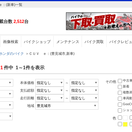
：(新車)一覧
載台数
2,512
台
画像検索
バイクショップ
メンテナンス
バイク買取
バイクレビ
ホンダのバイク
＞
ＣＵＶ ｅ：(豊見城市,新車)
1
件中 1～1件を表示
中古
その他
本体価格
～
新着
支払総額
～
複数
走行距離
～
車両
Goo
地域
ショ
色