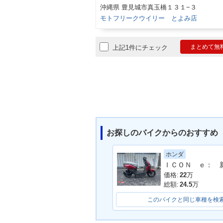
沖縄県 豊見城市真玉橋１３１−３
モトフリークウイリー とよみ店
まとめて無
上記1件にチェック
お探しのバイクからのおすすめ
ホンダ
価格:
22
万
総額:
24.5
万
このバイクと同じ車種を検