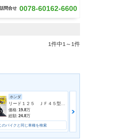
0078-60162-6600
話問合せ
1件中1～1件
ホンダ
電動スクーター
リード１２５ ＪＦ４５型 ２０１３年モデル ロングスクリーン スペアキー センタースタンド サイドスタンド
価格:
19.8
万
価格:
6.98
万
総額:
24.8
万
総額:
7.98
万
このバイクと同じ車種を検索
このバイクと同じ車種を検索