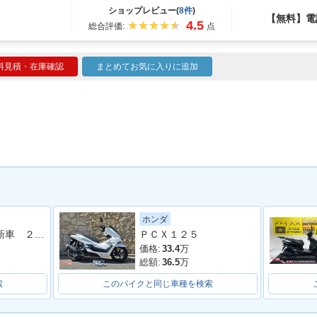
ショップレビュー(
8件
)
【無料】電
4.5
総合評価:
点
料見積・在庫確認
まとめてお気に入りに追加
ホンダ
ＩＣＯＮ ｅ： 新車 ２０２６年モデル キャンディラスターレッド ＥＶバイク 電気バイク コンビニフック ＵＳＢ標準装備
ＰＣＸ１２５
価格:
33.4
万
総額:
36.5
万
索
このバイクと同じ車種を検索