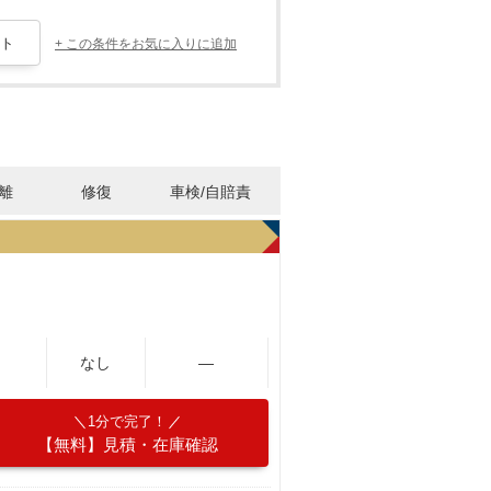
+ この条件をお気に入りに追加
離
修復
車検/自賠責
なし
―
1分で完了！
【無料】見積・在庫確認