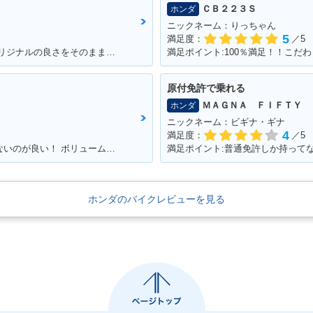
ＣＢ２２３Ｓ
ホンダ
ニックネーム：りっちゃん
5
満足度：
／5
満足ポイント:あえてのノーマル仕様！ オリジナルの良さをそのまま残して大事に乗って生きたい！！
原付免許で乗れる
ＭＡＧＮＡ ＦＩＦＴＹ
ホンダ
ニックネーム：ビギナ・ギナ
4
満足度：
／5
満足ポイント:タイトルの通り、人と被らないのが良い！ ボリューム感も気に入っています！
ホンダのバイクレビューを見る