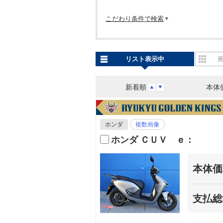
こだわり条件で検索
リスト表示中
新着順
本体
ホンダ
複数画像
ホンダ ＣＵＶ ｅ：
本体価
支払総