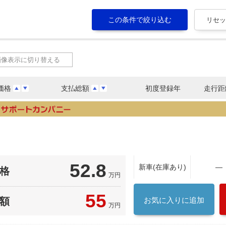
画像表示に切り替える
価格
支払総額
初度登録年
走行距
52.8
新車(在庫あり)
―
格
万円
55
額
お気に入りに追加
万円