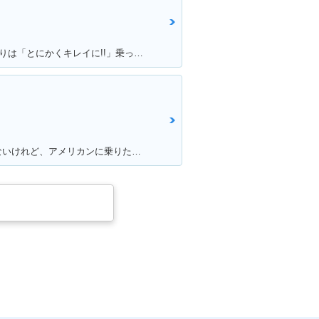
満足ポイント:100％満足！！こだわりは「とにかくキレイに!!」乗っていること
満足ポイント:普通免許しか持ってないけれど、アメリカンに乗りたいと思って探していたら、、 「あるじゃないかっ！小型のアメリカン！！」 50ccバイクの中では重厚感が有りますが、同メーカーで原付の「DIO」と同じ重量（80kg前後）なので取り回しも楽々♪ 足つきも良く、背の低い女の子でも余裕で乗りまわせます。 一番の魅力は低燃費。カブと同じエンジンを使っていて、燃費と耐久性に優れています。 私の所感ですが、ガソリンが全然減らないです（笑） 普通免許・原付免許で乗れますがギア4速のマニュアルですので、 原付とは言えど操作が異なります。購入する際はご注意を！