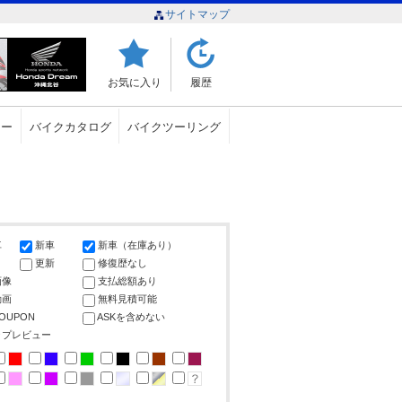
サイトマップ
お気に入り
履歴
ュー
バイクカタログ
バイクツーリング
車
新車
新車（在庫あり）
更新
修復歴なし
画像
支払総額あり
動画
無料見積可能
COUPON
ASKを含めない
ップレビュー