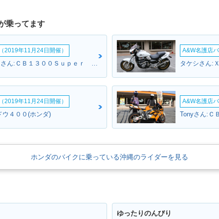
が乗ってます
2019年11月24日開催）
A&W名護店バ
南部からスクリュ～さん:ＣＢ１３００Ｓｕｐｅｒ Ｆｏｕｒ(ホンダ)
タケシさん:Ｘ
2019年11月24日開催）
A&W名護店バ
ウ４００(ホンダ)
Tonyさん:
ホンダのバイクに乗っている沖縄のライダーを見る
ゆったりのんびり