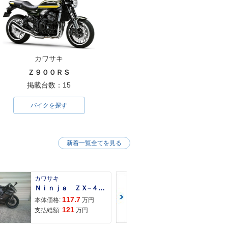
カワサキ
Ｚ９００ＲＳ
掲載台数：15
バイクを探す
新着一覧全てを見る
カワサキ
カワサキ
Ｎｉｎｊａ ＺＸ−４Ｒ ＳＥ
Ｚ９００ＲＳ
117.7
150
本体価格:
万円
本体価格:
121
157
支払総額:
万円
支払総額: