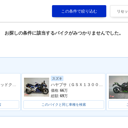
お探しの条件に該当するバイクがみつかりませんでした。
スズキ
ＧＳＸ−８ＴＴ レッドクーリー オリジナルペイント
ハヤブサ（ＧＳＸ１３００Ｒ Ｈａｙａｂｕｓａ）
価格:
66
万
総額:
69
万
索
このバイクと同じ車種を検索