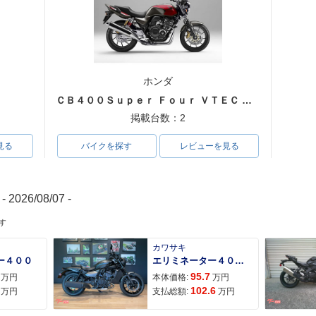
ホンダ
ＣＢ４００Ｓｕｐｅｒ Ｆｏｕｒ ＶＴＥＣ ＳＰＥＣ３
掲載台数：2
見る
バイクを探す
レビューを見る
- 2026/08/07 -
す
カワサキ
ー４００
エリミネーター４００ＳＥ
95.7
万円
本体価格:
万円
102.6
万円
支払総額:
万円