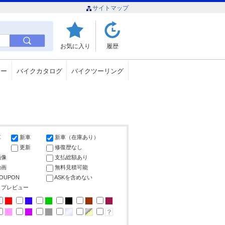
サイトマップ
お気に入り
履歴
ュー
バイクカタログ
バイクツーリング
車
新車
新車（在庫あり）
更新
修復歴なし
画像
支払総額あり
動画
無料見積可能
COUPON
ASKを含めない
ップレビュー