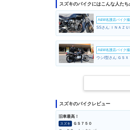
スズキのバイクにはこんな人たち
A&W名護店バイク撮影
SSさん:ＩＮＡＺＵ
A&W名護店バイク撮影
ウシI型さん:ＧＳＸ
スズキのバイクレビュー
旧車最高！
ＧＳ７５０
スズキ