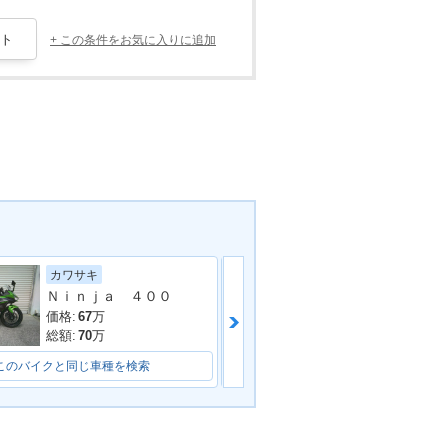
+ この条件をお気に入りに追加
カワサキ
スズキ
Ｎｉｎｊａ ４００
ＧＳＸ−８Ｔ
価格:
67
万
価格:
129.8
万
総額:
70
万
総額:
133.5
万
このバイクと同じ車種を検索
このバイクと同じ車種を検索