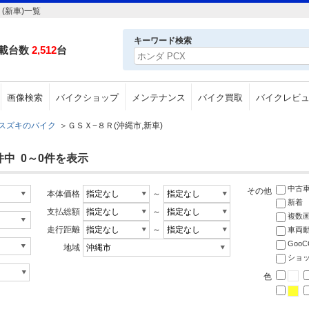
(新車)一覧
キーワード検索
載台数
2,512
台
画像検索
バイクショップ
メンテナンス
バイク買取
バイクレビ
スズキのバイク
＞
ＧＳＸ−８Ｒ(沖縄市,新車)
件中 0～0件を表示
中古
その他
本体価格
～
新着
支払総額
～
複数
走行距離
～
車両
Goo
地域
ショ
色