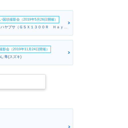
い国頭撮影会（2019年5月26日開催）
ブラウンさん:ハヤブサ（ＧＳＸ１３００Ｒ Ｈａｙａｂｕｓａ）(スズキ)
影会（2019年11月24日開催）
:隼(スズキ)