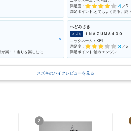
ニックネーム：へっぽこ
4
満足度：
／5
へどみさき
ＩＮＡＺＵＭＡ４００
スズキ
ニックネーム：KEI
3
満足度：
／5
満足ポイント:パワーがあるんで速い！運転が楽！！走りを楽しむにはもってこいの1台！足回りかえるとかなり乗りやすくなります
満足ポイント:油冷エンジン
スズキのバイクレビューを見る
2