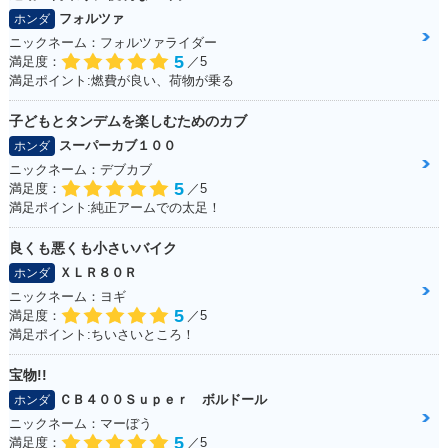
フォルツァ
ホンダ
ニックネーム：フォルツァライダー
5
満足度：
／5
満足ポイント:燃費が良い、荷物が乗る
子どもとタンデムを楽しむためのカブ
スーパーカブ１００
ホンダ
ニックネーム：デブカブ
5
満足度：
／5
満足ポイント:純正アームでの太足！
良くも悪くも小さいバイク
ＸＬＲ８０Ｒ
ホンダ
ニックネーム：ヨギ
5
満足度：
／5
満足ポイント:ちいさいところ！
宝物!!
ＣＢ４００Ｓｕｐｅｒ ボルドール
ホンダ
ニックネーム：マーぼう
5
満足度：
／5