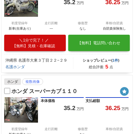
35.2
36.25
万円
万円
初度登録年
走行距離
修復歴
車検/自賠責
新車(在庫あり)
―
なし
自賠責保険無し
1分で完了！
【無料】電話問い合わせ
【無料】見積・在庫確認
沖縄県 名護市大東３丁目２２−２９
ショップレビュー(
1件
)
5
名護ホンダ
総合評価:
点
ホンダ
複数画像
ホンダ スーパーカブ１１０
本体価格
支払総額
35.2
36.25
万円
万円
初度登録年
走行距離
修復歴
車検/自賠責