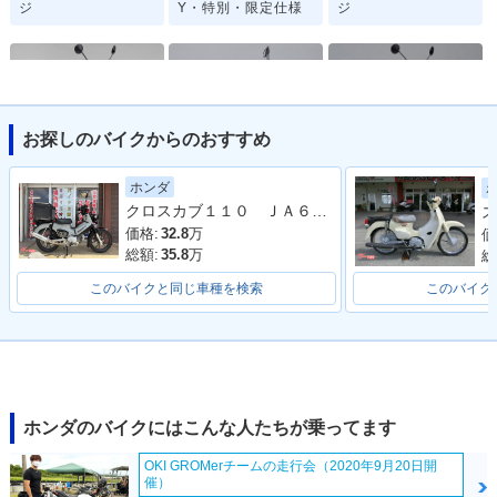
ジ
Y・特別・限定仕様
ジ
お探しのバイクからのおすすめ
2022年 Super Cub
2020年 Super Cub
2020年 Super Cub
ホンダ
110・マイナーチェ
110「天気の子」ve
110・マイナーチェ
クロスカブ１１０ ＪＡ６０型 ２０２２年モデル ＡＢＳ ＳＰ忠男マフラー センターキャリア リアボックス その他カスタム多数車両
ス
ンジ
r.・特別・限定仕様
ンジ
価格:
32.8
万
価
総額:
35.8
万
総
このバイクと同じ車種を検索
このバイク
2019年 Super Cub
2019年 Super Cub
2018年 Super Cub
110 Street・特別・
110 60周年アニバー
110・フルモデルチ
限定仕様
サリー・特別・限定
ェンジ
ホンダのバイクにはこんな人たちが乗ってます
仕様
OKI GROMerチームの走行会（2020年9月20日開
催）