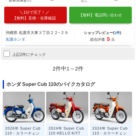
新車(在庫あり)
―
なし
―
1分で完了！
【無料】電話問い合わせ
【無料】見積・在庫確認
沖縄県 名護市大東３丁目２２−２９
ショップレビュー(
1件
)
5
名護ホンダ
総合評価:
点
上記2件にチェック
2件中1～2件
ホンダ Super Cub 110のバイクカタログ
2026年 Super Cub
2024年 Super Cub
2024年 Super Cub
110・カラーチェン
110 HELLO KITT
110・カラーチェン