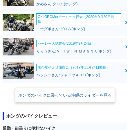
かめさん:グロム(ホンダ)
OKI GROMerチームの走行会（2020年9月20日開
催）
2012年 Super Cub
2010年 Super Cub
2010年 Super Cub
ニーダボさん:グロム(ホンダ)
110・フルモデルチ
110・カラーチェン
110・カラーチェン
ェンジ
ジ
ジ
ハーレー大試乗会(2019年3月24日)
りゅうさん:Ｖ−ＴＷＩＮ ＭＡＧＮＡ(ホンダ)
南の駅やえせ撮影会（2019年11月24日開催）
ハッシーさん:シャドウ４００(ホンダ)
2009年 Super Cub
110・新登場
ホンダのバイクに乗っている沖縄のライダーを見る
ホンダのバイクレビュー
通勤・街乗りに便利なバイク