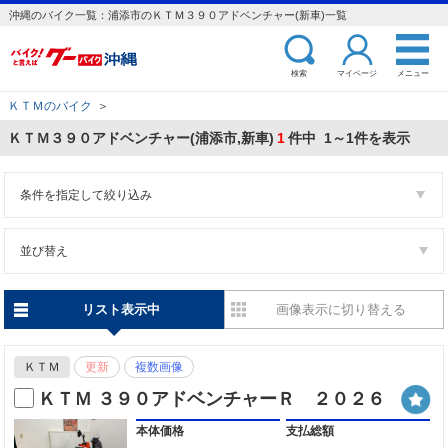
沖縄のバイク一覧：浦添市のＫＴＭ３９０アドベンチャー(新車)一覧
検索
マイページ
メニュー
ＫＴＭのバイク
＞
ＫＴＭ３９０アドベンチャー(浦添市,新車)
1
件中 1～1件を表示
条件を指定して絞り込み
並び替え
リスト表示中
画像表示に切り替える
ＫＴＭ
更新
複数画像
ＫＴＭ ３９０アドベンチャーＲ ２０２６
本体価格
支払総額