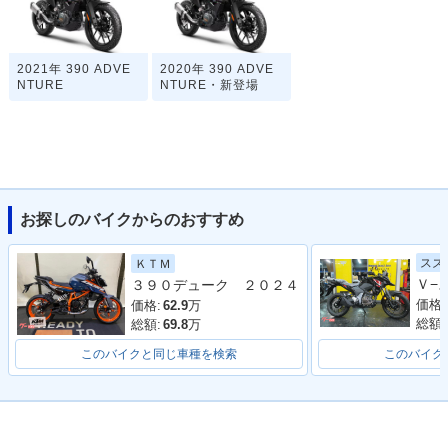
2021年 390 ADVE
2020年 390 ADVE
NTURE
NTURE・新登場
お探しのバイクからのおすすめ
スズ
ＫＴＭ
３９０デューク ２０２４
価格:
価格:
62.9
万
総額:
総額:
69.8
万
このバイクと同じ車種を検索
このバイク