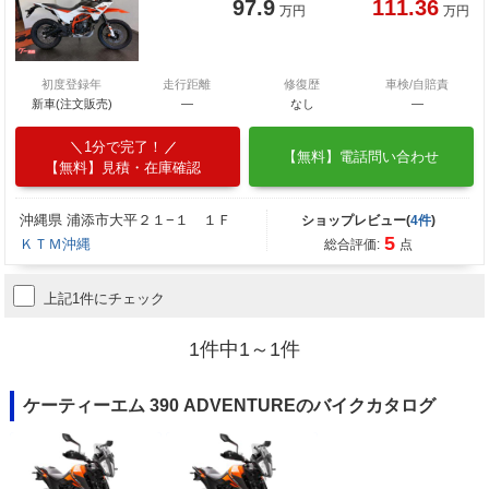
97.9
111.36
万円
万円
初度登録年
走行距離
修復歴
車検/自賠責
新車(注文販売)
―
なし
―
1分で完了！
【無料】電話問い合わせ
【無料】見積・在庫確認
沖縄県 浦添市大平２１−１ １Ｆ
ショップレビュー(
4件
)
5
ＫＴＭ沖縄
総合評価:
点
上記1件にチェック
1件中1～1件
ケーティーエム 390 ADVENTUREのバイクカタログ