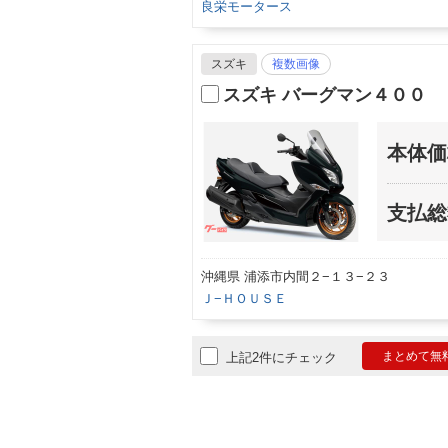
良栄モータース
スズキ
複数画像
スズキ バーグマン４００
本体価
支払総
沖縄県 浦添市内間２−１３−２３
Ｊ−ＨＯＵＳＥ
まとめて無
上記2件にチェック