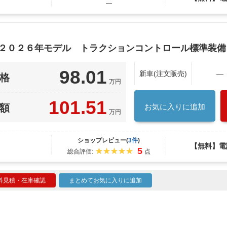
―
 ２０２６年モデル トラクションコントロール標準装備
98.01
新車(注文販売)
―
格
万円
101.51
額
お気に入りに追加
万円
ショップレビュー(
3件
)
【無料】電
5
総合評価:
点
料見積・在庫確認
まとめてお気に入りに追加