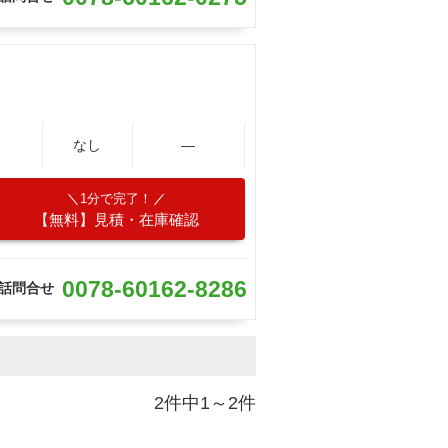
なし
―
1分で完了！
【無料】見積・在庫確認
0078-60162-8286
話問合せ
2件中1～2件