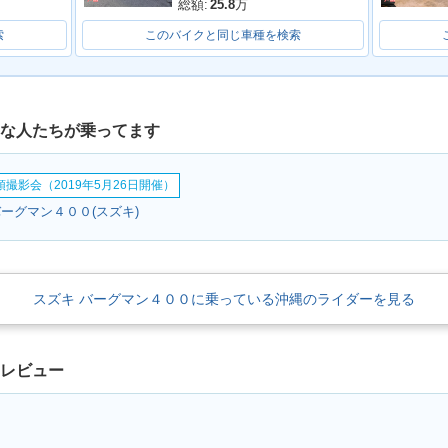
総額:
25.8
万
索
このバイクと同じ車種を検索
んな人たちが乗ってます
撮影会（2019年5月26日開催）
ーグマン４００(スズキ)
スズキ バーグマン４００に乗っている沖縄のライダーを見る
クレビュー