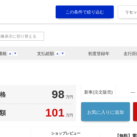
画像表示に切り替える
価格
支払総額
初度登録年
走行距
98
新車(注文販売)
―
格
万円
101
額
お気に入りに追加
万円
ショップレビュー
【無料】電