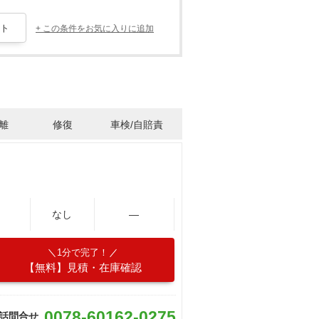
+ この条件をお気に入りに追加
離
修復
車検/自賠責
なし
―
1分で完了！
【無料】見積・在庫確認
0078-60162-0275
話問合せ