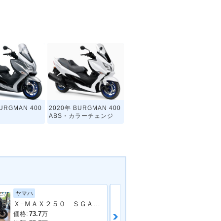
URGMAN 400
2020年 BURGMAN 400
ABS・カラーチェンジ
ヤマハ
ホンダ
Ｘ−ＭＡＸ２５０ ＳＧＡ８Ｊ型
ＰＣＸ１２５
価格:
73.7
万
価格:
33.4
万