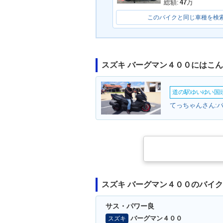
総額:
47
万
このバイクと同じ車種を検
スズキ バーグマン４００にはこ
道の駅ゆいゆい国頭
てっちゃんさん:バ
スズキ バーグマン４００のバイ
サス・パワー良
バーグマン４００
スズキ