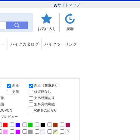
サイトマップ
お気に入り
履歴
ュー
バイクカタログ
バイクツーリング
車
新車
新車（在庫あり）
更新
修復歴なし
画像
支払総額あり
動画
無料見積可能
COUPON
ASKを含めない
ップレビュー