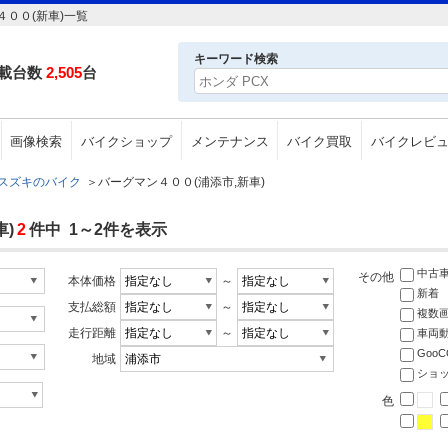
００(新車)一覧
キーワード検索
載台数
2,505
台
画像検索
バイクショップ
メンテナンス
バイク買取
バイクレビ
スズキのバイク
＞
バーグマン４００(浦添市,新車)
)
2
件中 1～2件を表示
中古
その他
本体価格
～
新着
支払総額
～
複数
走行距離
～
車両
Goo
地域
ショ
色