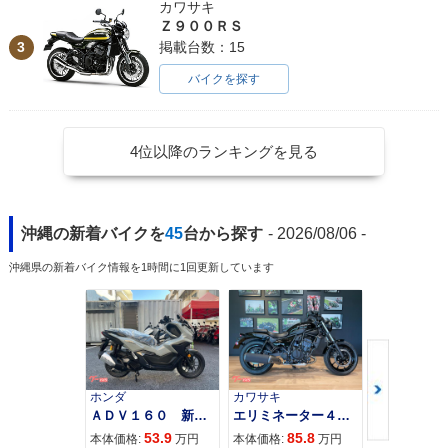
カワサキ
Ｚ９００ＲＳ
3
掲載台数：15
バイクを探す
4位以降のランキングを見る
沖縄の新着バイクを
45
台から探す
- 2026/08/06 -
沖縄県の新着バイク情報を1時間に1回更新しています
ホンダ
カワサキ
カワサキ
ＡＤＶ１６０ 新車 ２０２６年最新モデル パールスモーキーグレー スマートキー ２９Ｌメットイン ＵＳＢ Ｔｙｐｅ−Ｃ装備
エリミネーター４００
53.9
85.8
95
本体価格:
万円
本体価格:
万円
本体価格: