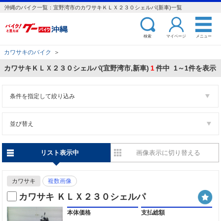
沖縄のバイク一覧：宜野湾市のカワサキＫＬＸ２３０シェルパ(新車)一覧
検索
マイページ
メニュー
カワサキのバイク
＞
カワサキＫＬＸ２３０シェルパ(宜野湾市,新車)
1
件中 1～1件を表示
条件を指定して絞り込み
並び替え
リスト表示中
画像表示に切り替える
カワサキ
複数画像
カワサキ ＫＬＸ２３０シェルパ
本体価格
支払総額