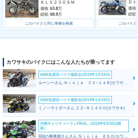
ＫＬＸ２３０ＳＭ
価格:
価格:
63.8
万
総額:
総額:
69.9
万
このバイクと同じ車種を検索
このバイク
カワサキのバイクにはこんな人たちが乗ってます
A&W名護店バイク撮影会(2019年1月19日)
ルーシーさん:Ｎｉｎｊａ ＺＸ−１４Ｒ(カワサキ)
A&W名護店バイク撮影会(2019年1月19日)
くノ一ライダーさん:ＺＺ−Ｒ１４００(カワサキ)
沖縄チャリティーランFINAL（2019年6月30日開
催）
650の事務屋さんさん:Ｎｉｎｊａ ６５０(カワサキ)