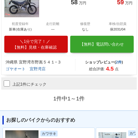
58
59
万円
万円
初度登録年
走行距離
修復歴
車検/自賠責
新車(在庫あり)
―
なし
保2031/04
1分で完了！
【無料】電話問い合わせ
【無料】見積・在庫確認
沖縄県 宜野湾市野嵩５４１−３
ショップレビュー(
2件
)
4.5
ゴヤオート 宜野湾店
総合評価:
点
上記1件にチェック
1件中1～1件
お探しのバイクからのおすすめ
カワ
カワサキ