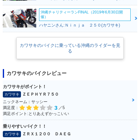
沖縄チャリティーランFINAL（2019年6月30日開
催）
ハヤニンさん:Ｎｉｎｊａ ２５０(カワサキ)
カワサキのバイクに乗っている沖縄のライダーを見
る
カワサキのバイクレビュー
カワサキがポイント！
ＺＥＰＨＹＲ７５０
カワサキ
ニックネーム：サッシー
3
満足度：
／5
満足ポイント:とりあえずかっこいい
乗りやすいバイク！！
ＺＲＸ１２００ ＤＡＥＧ
カワサキ