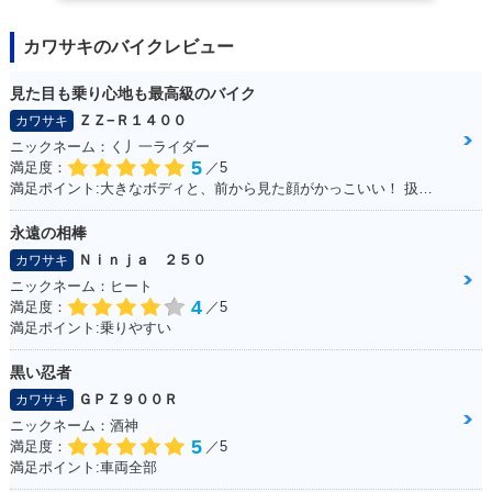
カワサキのバイクレビュー
見た目も乗り心地も最高級のバイク
ＺＺ−Ｒ１４００
カワサキ
ニックネーム：く丿一ライダー
5
満足度：
／5
満足ポイント:大きなボディと、前から見た顔がかっこいい！ 扱いきれないほどの圧倒的なパワー！キャップなどは色を合わせています！
永遠の相棒
Ｎｉｎｊａ ２５０
カワサキ
ニックネーム：ヒート
4
満足度：
／5
満足ポイント:乗りやすい
黒い忍者
ＧＰＺ９００Ｒ
カワサキ
ニックネーム：酒神
5
満足度：
／5
満足ポイント:車両全部