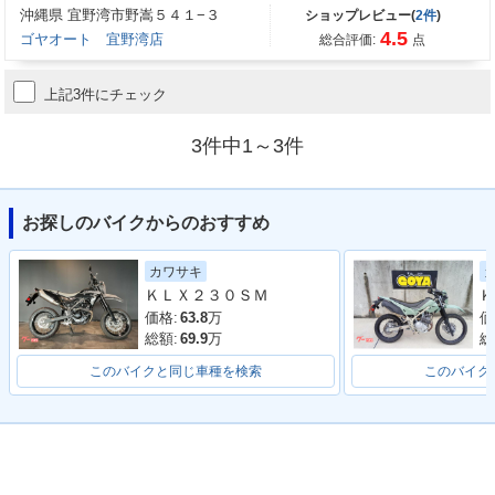
沖縄県 宜野湾市野嵩５４１−３
ショップレビュー(
2件
)
4.5
ゴヤオート 宜野湾店
総合評価:
点
上記3件にチェック
3件中1～3件
お探しのバイクからのおすすめ
カワサキ
ＫＬＸ２３０ＳＭ
Ｋ
価格:
63.8
万
価
総額:
69.9
万
総
このバイクと同じ車種を検索
このバイク