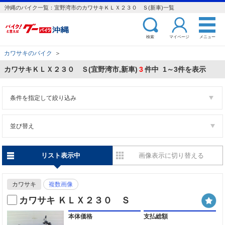
沖縄のバイク一覧：宜野湾市のカワサキＫＬＸ２３０ Ｓ(新車)一覧
検索
マイページ
メニュー
カワサキのバイク
＞
カワサキＫＬＸ２３０ Ｓ(宜野湾市,新車)
3
件中 1～3件を表示
条件を指定して絞り込み
並び替え
リスト表示中
画像表示に切り替える
カワサキ
複数画像
カワサキ ＫＬＸ２３０ Ｓ
本体価格
支払総額