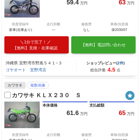
59.4
63
万円
万円
初度登録年
走行距離
修復歴
車検/自賠責
新車(在庫あり)
―
なし
保2030/07
1分で完了！
【無料】電話問い合わせ
【無料】見積・在庫確認
沖縄県 宜野湾市野嵩５４１−３
ショップレビュー(
2件
)
4.5
ゴヤオート 宜野湾店
総合評価:
点
カワサキ
複数画像
カワサキ ＫＬＸ２３０ Ｓ
本体価格
支払総額
61.6
65
万円
万円
初度登録年
走行距離
修復歴
車検/自賠責