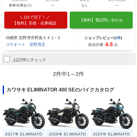
新車(在庫あり)
―
なし
―
1分で完了！
【無料】電話問い合わせ
【無料】見積・在庫確認
沖縄県 宜野湾市野嵩５４１−３
ショップレビュー(
2件
)
4.5
ゴヤオート 宜野湾店
総合評価:
点
上記2件にチェック
2件中1～2件
カワサキ ELIMINATOR 400 SEのバイクカタログ
2027年 ELIMINATO
2026年 ELIMINATO
2025年 ELIMINATO