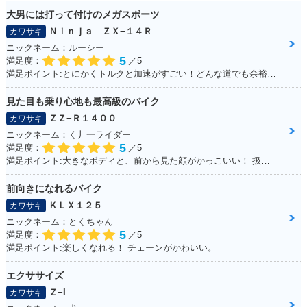
大男には打って付けのメガスポーツ
Ｎｉｎｊａ ＺＸ−１４Ｒ
カワサキ
ニックネーム：ルーシー
5
満足度：
／5
満足ポイント:とにかくトルクと加速がすごい！どんな道でも余裕で対応。 身長が180cm以上の私にはこのサイズが一番しっくりきます。 デザインも迫力があって文句なしのバイク！これからカスタマイズしていきたいです。
見た目も乗り心地も最高級のバイク
ＺＺ−Ｒ１４００
カワサキ
ニックネーム：く丿一ライダー
5
満足度：
／5
満足ポイント:大きなボディと、前から見た顔がかっこいい！ 扱いきれないほどの圧倒的なパワー！キャップなどは色を合わせています！
前向きになれるバイク
ＫＬＸ１２５
カワサキ
ニックネーム：とくちゃん
5
満足度：
／5
満足ポイント:楽しくなれる！ チェーンがかわいい。
エクササイズ
Ｚ−I
カワサキ