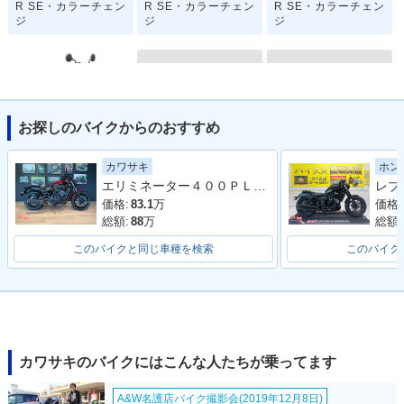
R SE・カラーチェン
R SE・カラーチェン
R SE・カラーチェン
ジ
ジ
ジ
お探しのバイクからのおすすめ
1990年 ELIMINATO
1989年 ELIMINATO
2024年 ELIMINATO
カワサキ
ホン
R 400 SE
R 400 SE
R SE・新登場
エリミネーター４００ＰＬＡＺＡ ＥＤＩＴＩＯＮ
価格:
83.1
万
価格:
総額:
88
万
総額:
このバイクと同じ車種を検索
このバイク
1988年 ELIMINATO
R 400 SE
カワサキのバイクにはこんな人たちが乗ってます
A&W名護店バイク撮影会(2019年12月8日)