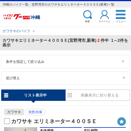
沖縄のバイク一覧：宜野湾市のカワサキエリミネーター４００ＳＥ(新車)一覧
検索
マイページ
メニュー
カワサキのバイク
＞
カワサキエリミネーター４００ＳＥ(宜野湾市,新車)
2
件中 1～2件を
表示
条件を指定して絞り込み
並び替え
リスト表示中
画像表示に切り替える
カワサキ
複数画像
カワサキ エリミネーター４００ＳＥ
本体価格
支払総額