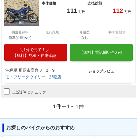
本体価格
支払総額
111
112
万円
万円
初度登録年
走行距離
修復歴
車検/自賠責
新車(在庫あり)
―
なし
―
1分で完了！
【無料】電話問い合わせ
【無料】見積・在庫確認
沖縄県 那覇市高良３−２−９
ショップレビュー
モトフリークウイリー 那覇店
―
上記1件にチェック
1件中1～1件
お探しのバイクからのおすすめ