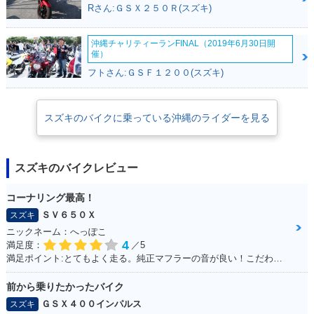
Rさん:ＧＳＸ２５０Ｒ(スズキ)
沖縄チャリティーランFINAL（2019年6月30日開
催）
フトさん:ＧＳＦ１２００(スズキ)
スズキのバイクに乗っている沖縄のライダーを見る
スズキのバイクレビュー
コーナリング最高！
ＳＶ６５０Ｘ
スズキ
ニックネーム：へっぽこ
4
満足度：
／5
満足ポイント:とてもよく走る。純正マフラーの音が良い！こだわりはへっぽこステッカー！
前から乗りたかったバイク
ＧＳＸ４００インパルス
スズキ