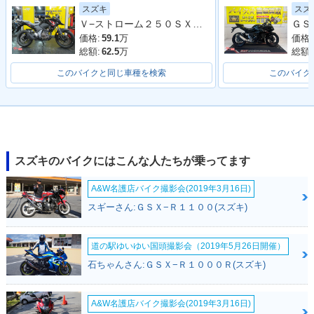
スズキ
スズ
Ｖ−ストローム２５０ＳＸ ローシートモデル
価格:
59.1
万
価格:
総額:
62.5
万
総額:
このバイクと同じ車種を検索
このバイク
スズキのバイクにはこんな人たちが乗ってます
A&W名護店バイク撮影会(2019年3月16日)
スギーさん:ＧＳＸ−Ｒ１１００(スズキ)
道の駅ゆいゆい国頭撮影会（2019年5月26日開催）
石ちゃんさん:ＧＳＸ−Ｒ１０００Ｒ(スズキ)
A&W名護店バイク撮影会(2019年3月16日)