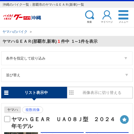
沖縄のバイク一覧：那覇市のヤマハＧＥＡＲ(新車)一覧
検索
マイページ
メニュー
ヤマハのバイク
＞
ヤマハＧＥＡＲ(那覇市,新車)
1
件中 1～1件を表示
条件を指定して絞り込み
並び替え
リスト表示中
画像表示に切り替える
ヤマハ
複数画像
ヤマハ ＧＥＡＲ ＵＡ０８Ｊ型 ２０２４
年モデル