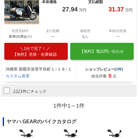
本体価格
支払総額
27.94
31.37
万円
万円
初度登録年
走行距離
修復歴
車検/自賠責
新車(在庫あり)
―
なし
―
1分で完了！
【無料】電話問い合わせ
【無料】見積・在庫確認
沖縄県 那覇市首里平良町１−１８−１
ショップレビュー(
3件
)
5
カスタム首里
総合評価:
点
上記1件にチェック
1件中1～1件
ヤマハ GEARのバイクカタログ