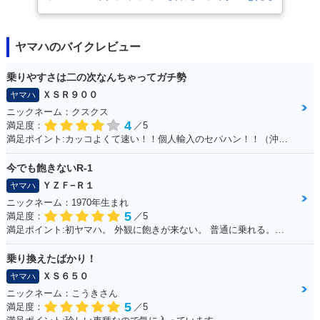
ヤマハのバイクレビュー
乗りやすさは二の次なんちゃってガチ勢
ＸＳＲ９００
ヤマハ
ニックネーム：クスクス
4
満足度：
／5
満足ポイント:カッコよくて速い！！個人輸入のセパハン！！（沖縄で他に見たことがない・・）
今でも飽きないR-1
ＹＺＦ−Ｒ１
ヤマハ
ニックネーム：1970年生まれ
5
満足度：
／5
満足ポイント:初ヤマハ。 外観に飽きが来ない。 普通に乗れる。早いけど安全運転。 SSから離れられない。 以外と疲れない。 特に不満なし。みんな見る。 自分にはちょうどいい。YAMAHA。
乗り換えたばかり！
ＸＳ６５０
ヤマハ
ニックネーム：こうきさん
5
満足度：
／5