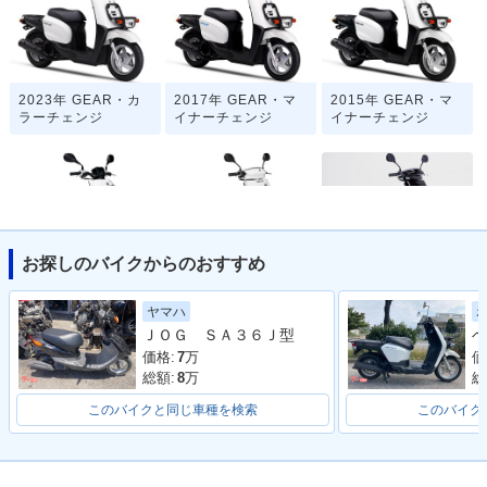
2023年 GEAR・カ
2017年 GEAR・マ
2015年 GEAR・マ
ラーチェンジ
イナーチェンジ
イナーチェンジ
お探しのバイクからのおすすめ
2008年 GEAR・フ
2006年 GEAR・マ
2003年 GEAR Blac
ルモデルチェンジ
イナーチェンジ
k Edition・特別・限
ヤマハ
定仕様
ＪＯＧ ＳＡ３６Ｊ型
ベ
価格:
7
万
価
総額:
8
万
総
このバイクと同じ車種を検索
このバイク
2000年 GEAR・マ
1996年 GEAR・マ
1994年 GEAR・新