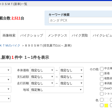
９０ＳＭＴ(新車)一覧
キーワード検索
載台数
2,511
台
画像検索
バイクショップ
メンテナンス
バイク買取
バイクレビ
ＫＴＭのバイク
＞
８９０ＳＭＴ(排気量751cc～,新車)
,新車)
1
件中 1～1件を表示
中古
その他
本体価格
～
新着
支払総額
～
複数
走行距離
～
車両
Goo
地域
ショ
色