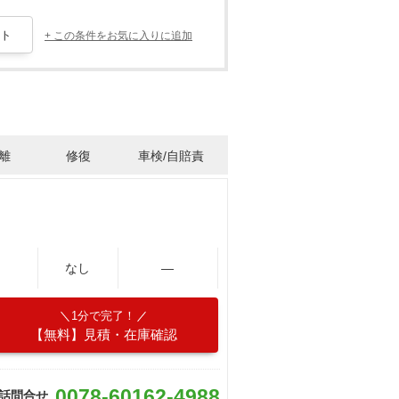
+ この条件をお気に入りに追加
離
修復
車検/自賠責
なし
―
1分で完了！
【無料】見積・在庫確認
0078-60162-4988
話問合せ