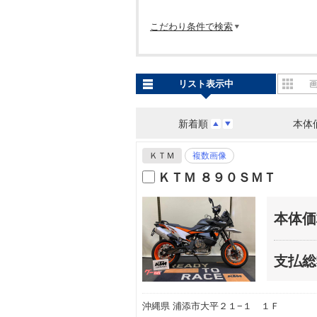
こだわり条件で検索
リスト表示中
新着順
本体
ＫＴＭ
複数画像
ＫＴＭ ８９０ＳＭＴ
本体価
支払総
沖縄県 浦添市大平２１−１ １Ｆ