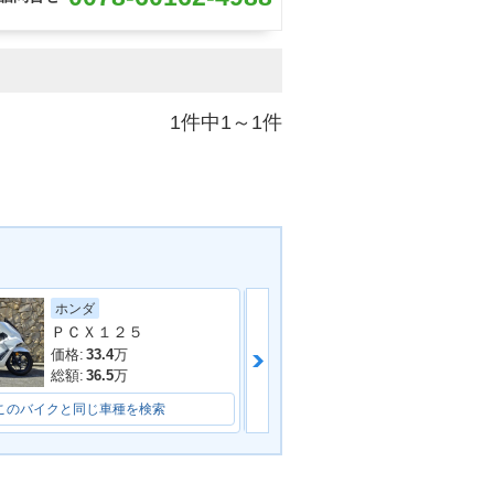
1件中1～1件
ホンダ
ホンダ
ＰＣＸ１２５
価格:
34.99
万
価格:
33.4
万
総額:
35.99
万
総額:
36.5
万
このバイクと同じ車種を検索
このバイクと同じ車種を検索