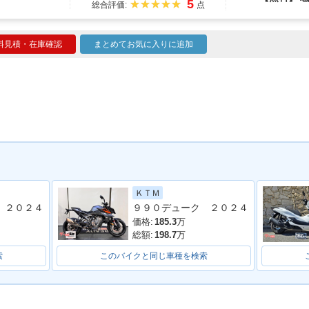
5
総合評価:
点
料見積・在庫確認
まとめてお気に入りに追加
ＫＴＭ
 ２０２４
９９０デューク ２０２４
価格:
185.3
万
総額:
198.7
万
索
このバイクと同じ車種を検索