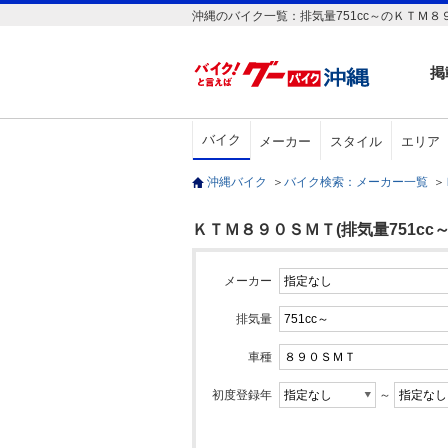
沖縄のバイク一覧：排気量751cc～のＫＴＭ８
掲
バイク
メーカー
スタイル
エリア
沖縄バイク
＞
バイク検索：メーカー一覧
＞
ＫＴＭ８９０ＳＭＴ(排気量751cc～
メーカー
排気量
車種
初度登録年
～