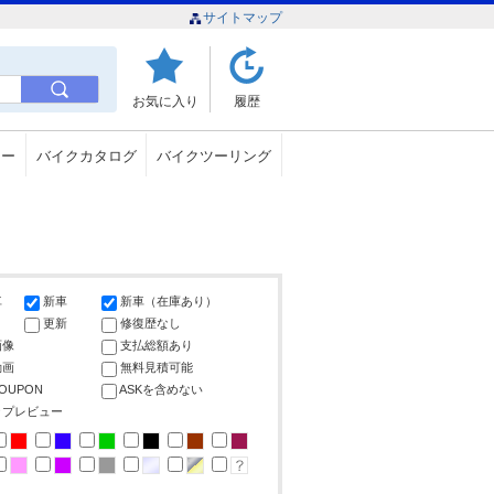
サイトマップ
お気に入り
履歴
ュー
バイクカタログ
バイクツーリング
車
新車
新車（在庫あり）
更新
修復歴なし
画像
支払総額あり
動画
無料見積可能
COUPON
ASKを含めない
ップレビュー