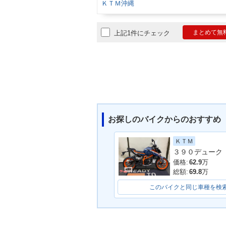
ＫＴＭ沖縄
まとめて無
上記1件にチェック
お探しのバイクからのおすすめ
ＫＴＭ
３９０デューク
価格:
62.9
万
総額:
69.8
万
このバイクと同じ車種を検