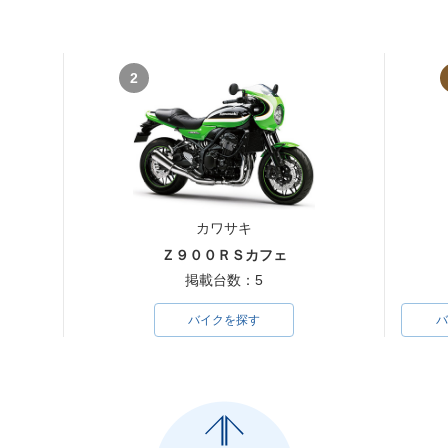
2
カワサキ
Ｚ９００ＲＳカフェ
掲載台数：5
バイクを探す
バ