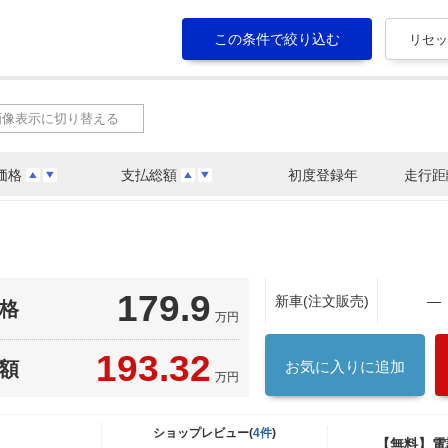
画像表示に切り替える
価格
支払総額
初度登録年
走行距
179.9
新車(注文販売)
―
格
万円
193.32
額
お気に入りに追加
万円
ショップレビュー(
4件
)
【無料】電