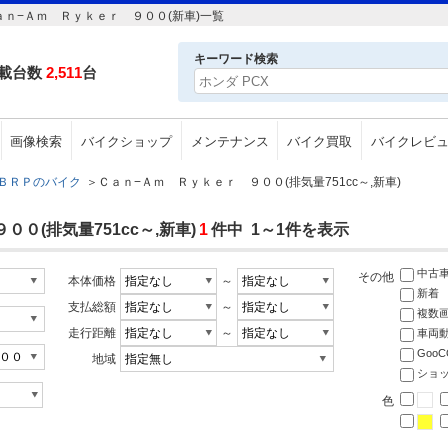
ａｎ−Ａｍ Ｒｙｋｅｒ ９００(新車)一覧
キーワード検索
載台数
2,511
台
画像検索
バイクショップ
メンテナンス
バイク買取
バイクレビ
ＢＲＰのバイク
＞
Ｃａｎ−Ａｍ Ｒｙｋｅｒ ９００(排気量751cc～,新車)
０(排気量751cc～,新車)
1
件中 1～1件を表示
中古
その他
本体価格
～
新着
支払総額
～
複数
走行距離
～
車両
Goo
地域
ショ
色