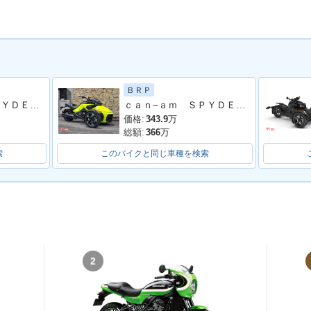
ＢＲＰ
ｃａｎ−ａｍ ＳＰＹＤＥＲ Ｆ３ Ｌｉｍｉｔｅｄ Ｓｐｅｃｉａｌ Ｓｅｒｉｅｓ
ｃａｎ−ａｍ ＳＰＹＤＥＲ Ｆ３−Ｓ ＳＰＥＣＩＡＬ ＳＥＲＩＥＳ
価格:
343.9
万
総額:
366
万
索
このバイクと同じ車種を検索
2