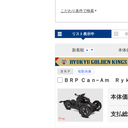
こだわり条件で検索
リスト表示中
新着順
本体
ＢＲＰ
複数画像
ＢＲＰ Ｃａｎ−Ａｍ Ｒｙ
本体価
支払総