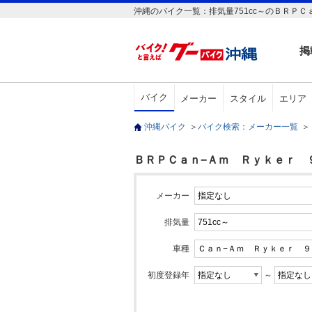
沖縄のバイク一覧：排気量751cc～のＢＲＰＣ
掲
バイク
メーカー
スタイル
エリア
沖縄バイク
＞
バイク検索：メーカー一覧
＞
ＢＲＰＣａｎ−Ａｍ Ｒｙｋｅｒ ９０
メーカー
排気量
車種
初度登録年
～