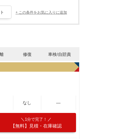
+ この条件をお気に入りに追加
離
修復
車検/自賠責
なし
―
1分で完了！
【無料】見積・在庫確認