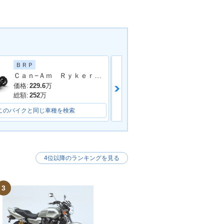
ＢＲＰ
ヤマハ
Ｃａｎ−Ａｍ Ｒｙｋｅｒ ＳＰＯＲＴ
価格:
229.6
万
価格:
11.8
万
総額:
252
万
総額:
14.8
万
このバイクと同じ車種を検索
このバイクと同じ車種を検索
4位以降のランキングを見る
3