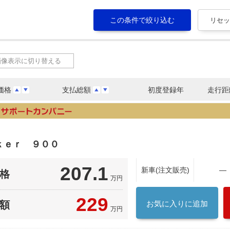
画像表示に切り替える
価格
支払総額
初度登録年
走行距
ｋｅｒ ９００
207.1
新車(注文販売)
―
格
万円
229
額
お気に入りに追加
万円