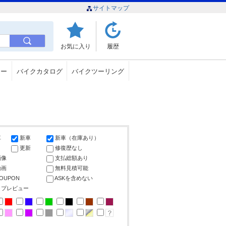
サイトマップ
お気に入り
履歴
ュー
バイクカタログ
バイクツーリング
車
新車
新車（在庫あり）
更新
修復歴なし
画像
支払総額あり
動画
無料見積可能
COUPON
ASKを含めない
ップレビュー