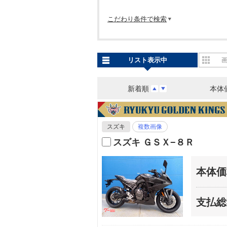
こだわり条件で検索
リスト表示中
新着順
本体
スズキ
複数画像
スズキ ＧＳＸ−８Ｒ
本体価
支払総