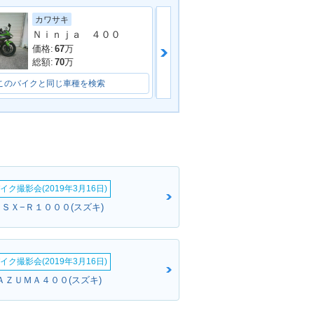
カワサキ
スズキ
Ｎｉｎｊａ ４００
ＧＳＸ−８Ｔ
価格:
67
万
価格:
129.8
万
総額:
70
万
総額:
133.5
万
このバイクと同じ車種を検索
このバイクと同じ車種を検索
イク撮影会(2019年3月16日)
ＧＳＸ−Ｒ１０００(スズキ)
イク撮影会(2019年3月16日)
ＡＺＵＭＡ４００(スズキ)