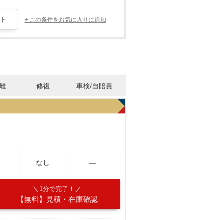
+ この条件をお気に入りに追加
離
修復
車検/自賠責
なし
―
1分で完了！
【無料】見積・在庫確認