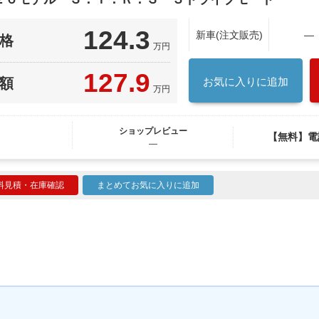
124.3
新車(注文販売)
―
格
万円
127.9
額
お気に入りに追加
万円
ショップレビュー
【無料】電
―
料見積・在庫確認
まとめてお気に入りに追加