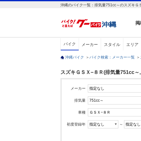
沖縄のバイク一覧：排気量751cc～のスズキＧＳ
掲
バイク
メーカー
スタイル
エリア
沖縄バイク
＞
バイク検索：メーカー一覧
＞
スズキＧＳＸ−８Ｒ(排気量751cc～,
メーカー
排気量
車種
初度登録年
～