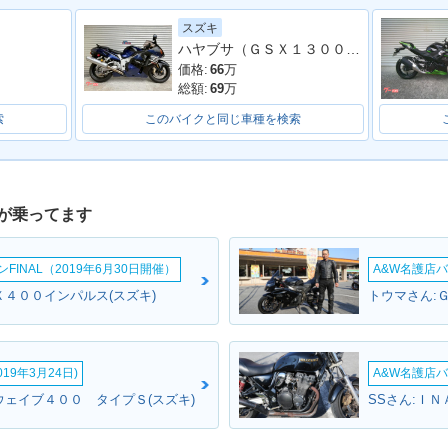
スズキ
ハヤブサ（ＧＳＸ１３００Ｒ Ｈａｙａｂｕｓａ）
価格:
66
万
総額:
69
万
索
このバイクと同じ車種を検索
が乗ってます
INAL（2019年6月30日開催）
A&W名護店バ
Ｘ４００インパルス(スズキ)
トウマさん:
19年3月24日)
A&W名護店バ
ウェイブ４００ タイプＳ(スズキ)
SSさん:ＩＮ