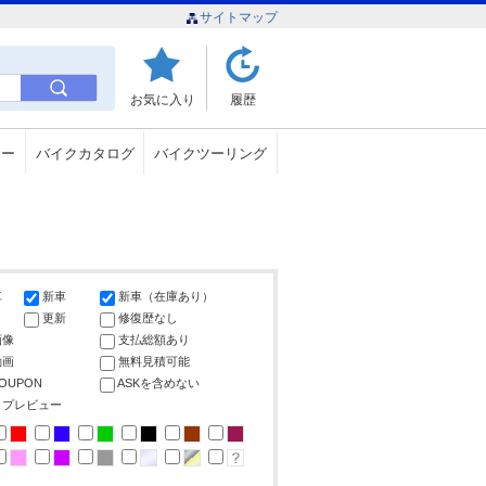
サイトマップ
お気に入り
履歴
ュー
バイクカタログ
バイクツーリング
車
新車
新車（在庫あり）
更新
修復歴なし
画像
支払総額あり
動画
無料見積可能
COUPON
ASKを含めない
ップレビュー