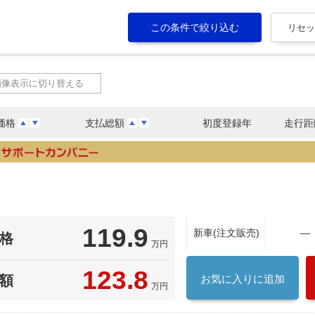
画像表示に切り替える
価格
支払総額
初度登録年
走行距
119.9
新車(注文販売)
―
格
万円
123.8
額
お気に入りに追加
万円