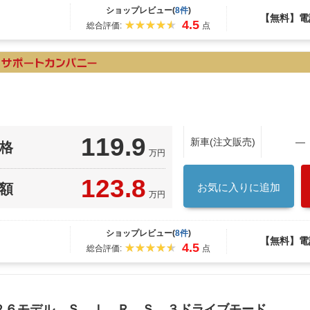
ショップレビュー(
8件
)
【無料】電
4.5
総合評価:
点
119.9
新車(注文販売)
―
格
万円
123.8
額
お気に入りに追加
万円
ショップレビュー(
8件
)
【無料】電
4.5
総合評価:
点
０２６モデル Ｓ．Ｉ．Ｒ．Ｓ ３ドライブモード