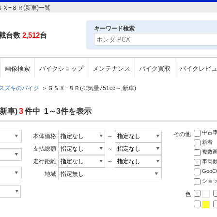
Ｘ−８Ｒ(新車)一覧
キーワード検索
載台数
2,512
台
画像検索
バイクショップ
メンテナンス
バイク買取
バイクレビ
スズキのバイク
＞
ＧＳＸ−８Ｒ(排気量751cc～,新車)
新車)
3
件中 1～3件を表示
中古
その他
本体価格
～
新着
支払総額
～
複数
走行距離
～
車両
Goo
地域
ショ
色