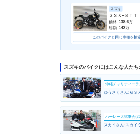
スズキ
ＧＳＸ−８ＴＴ
価格:
138.6
万
総額:
142
万
このバイクと同じ車種を検
スズキのバイクにはこんな人たち
沖縄チャリティーランF
ゆうさくさん:ＧＳ
ハーレー大試乗会(20
スカイさん:スカイ