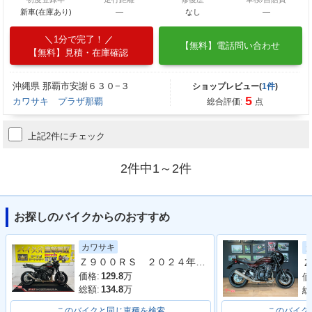
新車(在庫あり)
―
なし
―
1分で完了！
【無料】電話問い合わせ
【無料】見積・在庫確認
沖縄県 那覇市安謝６３０−３
ショップレビュー(
1件
)
5
カワサキ プラザ那覇
総合評価:
点
上記2件にチェック
2件中1～2件
お探しのバイクからのおすすめ
カワサキ
Ｚ９００ＲＳ ２０２４年モデル 社外フルエキマフラー フェンダーレス ラジエーターカバー タンデムバー シート カスタム多数
Ｚ
価格:
129.8
万
価
総額:
134.8
万
総
このバイクと同じ車種を検索
このバイク