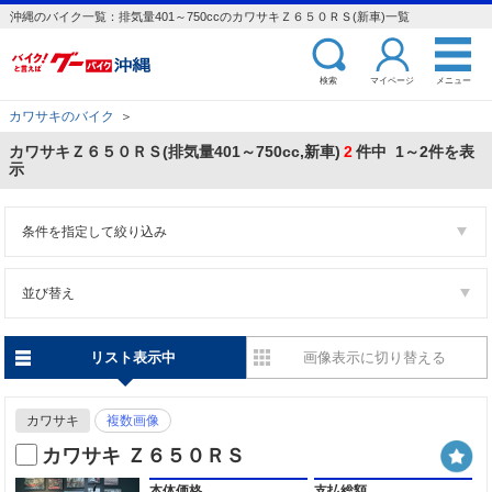
沖縄のバイク一覧：排気量401～750ccのカワサキＺ６５０ＲＳ(新車)一覧
検索
マイページ
メニュー
カワサキのバイク
＞
カワサキＺ６５０ＲＳ(排気量401～750cc,新車)
2
件中 1～2件を表
示
条件を指定して絞り込み
並び替え
リスト表示中
画像表示に切り替える
カワサキ
複数画像
カワサキ Ｚ６５０ＲＳ
本体価格
支払総額