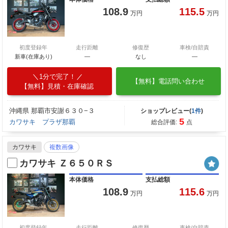
108.9
115.5
万円
万円
初度登録年
走行距離
修復歴
車検/自賠責
新車(在庫あり)
―
なし
―
1分で完了！
【無料】電話問い合わせ
【無料】見積・在庫確認
沖縄県 那覇市安謝６３０−３
ショップレビュー(
1件
)
5
カワサキ プラザ那覇
総合評価:
点
カワサキ
複数画像
カワサキ Ｚ６５０ＲＳ
本体価格
支払総額
108.9
115.6
万円
万円
初度登録年
走行距離
修復歴
車検/自賠責