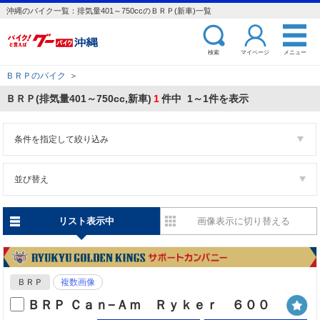
沖縄のバイク一覧：排気量401～750ccのＢＲＰ(新車)一覧
検索
マイページ
メニュー
ＢＲＰのバイク
＞
ＢＲＰ(排気量401～750cc,新車)
1
件中 1～1件を表示
条件を指定して絞り込み
並び替え
リスト表示中
画像表示に切り替える
ＢＲＰ
複数画像
ＢＲＰ Ｃａｎ−Ａｍ Ｒｙｋｅｒ ６００