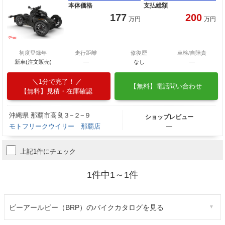
本体価格
支払総額
177
200
万円
万円
初度登録年
走行距離
修復歴
車検/自賠責
新車(注文販売)
―
なし
―
1分で完了！
【無料】電話問い合わせ
【無料】見積・在庫確認
沖縄県 那覇市高良３−２−９
ショップレビュー
モトフリークウイリー 那覇店
―
上記1件にチェック
1件中1～1件
ビーアールピー（BRP）のバイクカタログを見る