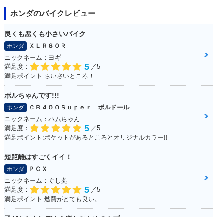
ホンダのバイクレビュー
良くも悪くも小さいバイク
ＸＬＲ８０Ｒ
ホンダ
ニックネーム：ヨギ
5
満足度：
／5
満足ポイント:ちいさいところ！
ボルちゃんです!!!
ＣＢ４００Ｓｕｐｅｒ ボルドール
ホンダ
ニックネーム：ハムちゃん
5
満足度：
／5
満足ポイント:ポケットがあるところとオリジナルカラー!!
短距離はすごくイイ！
ＰＣＸ
ホンダ
ニックネーム：ぐし拠
5
満足度：
／5
満足ポイント:燃費がとても良い。