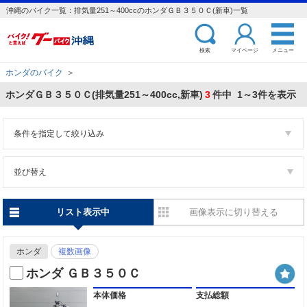
沖縄のバイク一覧：排気量251～400ccのホンダＧＢ３５０Ｃ(新車)一覧
検索
マイページ
メニュー
ホンダのバイク
＞
ホンダＧＢ３５０Ｃ(排気量251～400cc,新車)
3
件中 1～3件を表示
条件を指定して絞り込み
並び替え
リスト表示中
画像表示に切り替える
ホンダ
複数画像
ホンダ ＧＢ３５０Ｃ
本体価格
支払総額