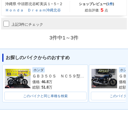
沖縄県 中頭郡北谷町美浜１−５−２
ショップレビュー(
1件
)
5
Ｈｏｎｄａ Ｄｒｅａｍ沖縄北谷
総合評価:
点
上記3件にチェック
3件中1～3件
お探しのバイクからのおすすめ
ホンダ
ホン
ＧＢ３５０Ｓ ＮＣ５９型 ２０２１年モデル リアキャリア グリップヒーター タコメーター
価格:
46.8
万
価格:
総額:
51.8
万
総額:
このバイクと同じ車種を検索
このバイク