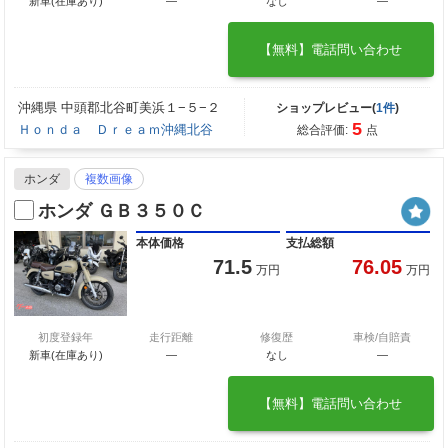
新車(在庫あり)
―
なし
―
【無料】電話問い合わせ
沖縄県 中頭郡北谷町美浜１−５−２
ショップレビュー(
1件
)
5
Ｈｏｎｄａ Ｄｒｅａｍ沖縄北谷
総合評価:
点
ホンダ
複数画像
ホンダ ＧＢ３５０Ｃ
本体価格
支払総額
71.5
76.05
万円
万円
初度登録年
走行距離
修復歴
車検/自賠責
新車(在庫あり)
―
なし
―
【無料】電話問い合わせ