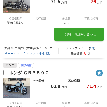
71.5
76
万円
万円
初度登録年
走行距離
修復歴
車検/自賠責
新車(在庫あり)
―
なし
―
【無料】電話問い合わせ
沖縄県 中頭郡北谷町美浜１−５−２
ショップレビュー(
1件
)
5
Ｈｏｎｄａ Ｄｒｅａｍ沖縄北谷
総合評価:
点
ホンダ
複数画像
ホンダ ＧＢ３５０Ｃ
本体価格
支払総額
66.8
71.4
万円
万円
初度登録年
走行距離
修復歴
車検/自賠責