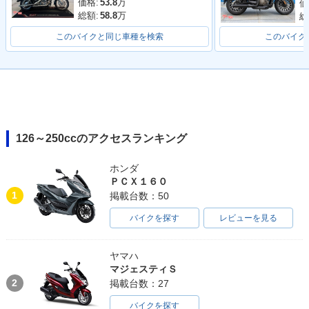
価格:
53.8
万
価
総額:
58.8
万
総
このバイクと同じ車種を検索
このバイク
126～250ccのアクセスランキング
ホンダ
ＰＣＸ１６０
1
掲載台数：50
バイクを探す
レビューを見る
ヤマハ
マジェスティＳ
2
掲載台数：27
バイクを探す