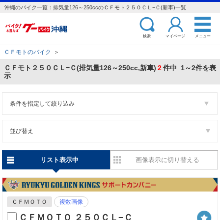
沖縄のバイク一覧：排気量126～250ccのＣＦモト２５０ＣＬ−Ｃ(新車)一覧
検索
マイページ
メニュー
ＣＦモトのバイク
＞
ＣＦモト２５０ＣＬ−Ｃ(排気量126～250cc,新車)
2
件中 1～2件を表
示
条件を指定して絞り込み
並び替え
リスト表示中
画像表示に切り替える
ＣＦＭＯＴＯ
複数画像
ＣＦＭＯＴＯ ２５０ＣＬ−Ｃ