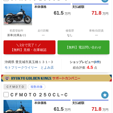
本体価格
支払総額
61.5
71.8
万円
万円
初度登録年
走行距離
修復歴
車検/自賠責
新車(在庫あり)
―
なし
―
1分で完了！
【無料】電話問い合わせ
【無料】見積・在庫確認
沖縄県 豊見城市真玉橋１３１−３
ショップレビュー(
8件
)
4.5
モトフリークウイリー とよみ店
総合評価:
点
ＣＦＭＯＴＯ
複数画像
ＣＦＭＯＴＯ ２５０ＣＬ−Ｃ
本体価格
支払総額
61.5
71.8
万円
万円