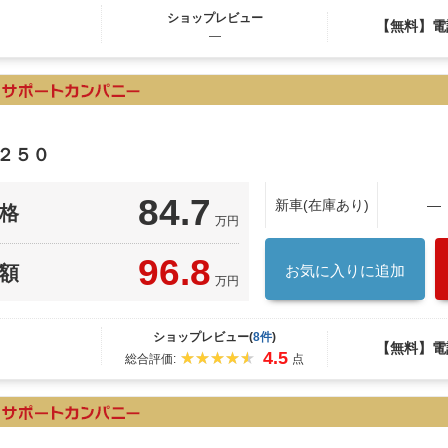
ショップレビュー
【無料】電
―
２５０
84.7
新車(在庫あり)
―
格
万円
96.8
額
お気に入りに追加
万円
ショップレビュー(
8件
)
【無料】電
4.5
総合評価:
点