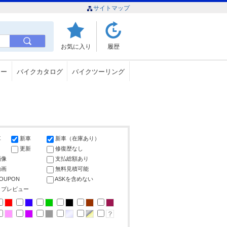
サイトマップ
お気に入り
履歴
ュー
バイクカタログ
バイクツーリング
車
新車
新車（在庫あり）
更新
修復歴なし
画像
支払総額あり
動画
無料見積可能
COUPON
ASKを含めない
ップレビュー