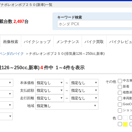
ダナポレオンボブ２５０(新車)一覧
キーワード検索
載台数
2,497
台
画像検索
バイクショップ
メンテナンス
バイク買取
バイクレビ
ベンダのバイク
＞
ナポレオンボブ２５０(排気量126～250cc,新車)
6～250cc,新車)
4
件中 1～4件を表示
中古
その他
本体価格
～
新着
支払総額
～
複数
走行距離
～
車両
Goo
地域
ショ
色