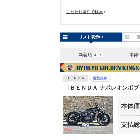
こだわり条件で検索
リスト表示中
新着順
本体
ＢＥＮＤＡ
複数画像
ＢＥＮＤＡ ナポレオンボブ
本体価
支払総