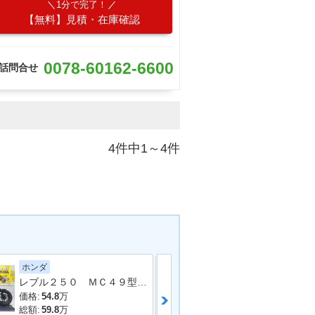
1分で完了！
【無料】見積・在庫確認
0078-60162-6600
話問合せ
4件中1～4件
ホンダ
ＣＦＭＯＴＯ
レブル２５０ ＭＣ４９型 ２０１９年モデル 社外タンクカバー サイドバック 社外マフラー アラーム
２５０ＣＬ−Ｃ
価格:
54.8
万
価格:
61.5
万
総額:
59.8
万
総額:
71.8
万