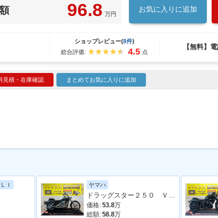
96.8
額
お気に入りに追加
万円
ショップレビュー(
8件
)
【無料】電
4.5
総合評価:
点
料見積・在庫確認
まとめてお気に入りに追加
ヤマハ
ＬＩ
ドラッグスター２５０ ＶＧ０５Ｊ型 ２００８年モデル 社外グリップ フロントウィンカー サイドバック
価格:
53.8
万
総額:
58.8
万