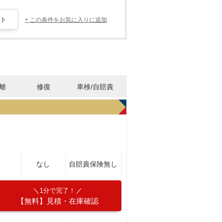
+ この条件をお気に入りに追加
離
修復
車検/自賠責
なし
自賠責保険無し
1分で完了！
【無料】見積・在庫確認