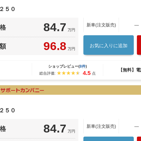
２５０
84.7
新車(注文販売)
―
格
万円
96.8
額
お気に入りに追加
万円
ショップレビュー(
8件
)
【無料】電
4.5
総合評価:
点
２５０
84.7
新車(注文販売)
―
格
万円