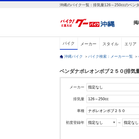
沖縄のバイク一覧：排気量126～250ccのベン
掲
バイク
メーカー
スタイル
エリア
沖縄バイク
＞
バイク検索：メーカー一覧
＞
ベンダナポレオンボブ２５０(排気量12
メーカー
排気量
車種
初度登録年
～