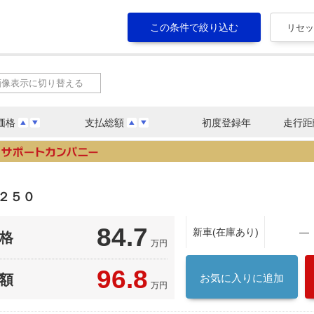
画像表示に切り替える
価格
支払総額
初度登録年
走行距
２５０
84.7
新車(在庫あり)
―
格
万円
96.8
額
お気に入りに追加
万円