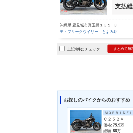
支払総
沖縄県 豊見城市真玉橋１３１−３
モトフリークウイリー とよみ店
まとめて無
上記4件にチェック
お探しのバイクからのおすすめ
ＭＯＲＢＩＤＥＬ
Ｃ２５２Ｖ
価格:
75.9
万
総額:
88
万