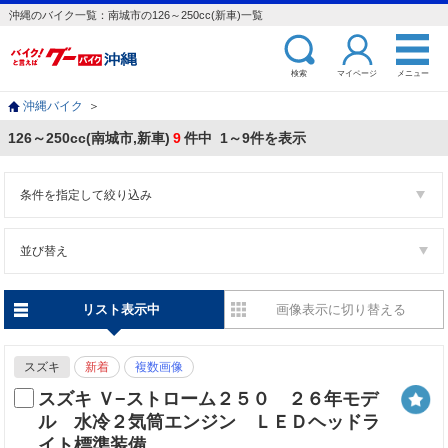
沖縄のバイク一覧：南城市の126～250cc(新車)一覧
検索
マイページ
メニュー
沖縄バイク
＞
126～250cc(南城市,新車)
9
件中 1～9件を表示
条件を指定して絞り込み
並び替え
リスト表示中
画像表示に切り替える
スズキ
新着
複数画像
スズキ Ｖ−ストローム２５０ ２６年モデ
ル 水冷２気筒エンジン ＬＥＤヘッドラ
イト標準装備