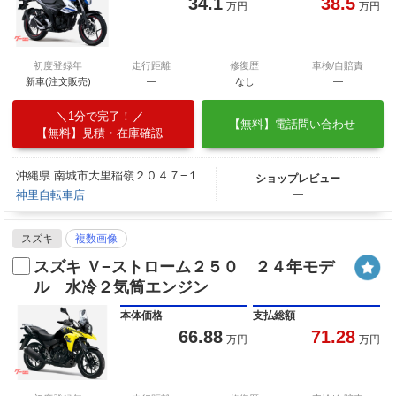
34.1
38.5
万円
万円
初度登録年
走行距離
修復歴
車検/自賠責
新車(注文販売)
―
なし
―
1分で完了！
【無料】電話問い合わせ
【無料】見積・在庫確認
沖縄県 南城市大里稲嶺２０４７−１
ショップレビュー
神里自転車店
―
スズキ
複数画像
スズキ Ｖ−ストローム２５０ ２４年モデ
ル 水冷２気筒エンジン
本体価格
支払総額
66.88
71.28
万円
万円