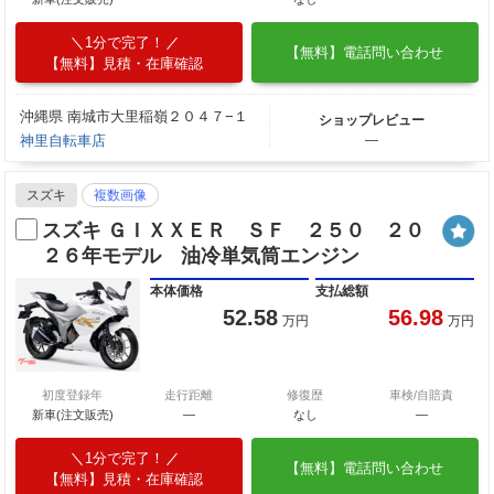
1分で完了！
【無料】電話問い合わせ
【無料】見積・在庫確認
沖縄県 南城市大里稲嶺２０４７−１
ショップレビュー
神里自転車店
―
スズキ
複数画像
スズキ ＧＩＸＸＥＲ ＳＦ ２５０ ２０
２６年モデル 油冷単気筒エンジン
本体価格
支払総額
52.58
56.98
万円
万円
初度登録年
走行距離
修復歴
車検/自賠責
新車(注文販売)
―
なし
―
1分で完了！
【無料】電話問い合わせ
【無料】見積・在庫確認