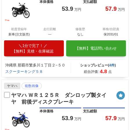
本体価格
支払総額
53.9
57.9
万円
万円
初度登録年
走行距離
修復歴
車検/自賠責
新車(注文販売)
―
なし
保2031/01
1分で完了！
【無料】電話問い合わせ
【無料】見積・在庫確認
沖縄県 那覇市繁多川１丁目２−５０
ショップレビュー(
4件
)
4.8
スクーターキング５８
総合評価:
点
ヤマハ
複数画像
ヤマハ ＷＲ１２５Ｒ ダンロップ製タイ
ヤ 前後ディスクブレーキ
本体価格
支払総額
53.9
57.9
万円
万円