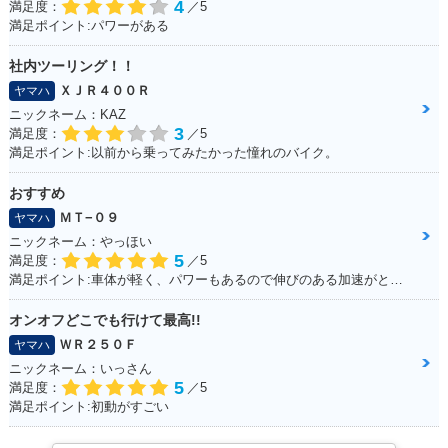
4
満足度：
／5
満足ポイント:パワーがある
社内ツーリング！！
ＸＪＲ４００Ｒ
ヤマハ
ニックネーム：KAZ
3
満足度：
／5
満足ポイント:以前から乗ってみたかった憧れのバイク。
おすすめ
ＭＴ−０９
ヤマハ
ニックネーム：やっほい
5
満足度：
／5
満足ポイント:車体が軽く、パワーもあるので伸びのある加速がとてもいいです。 高速道路も走りましたが、とても楽しめました。 また三気筒エンジンがとても気持ちよく、 国産車で三気筒エンジンはとても貴重だと感じた１台です。
オンオフどこでも行けて最高!!
ＷＲ２５０Ｆ
ヤマハ
ニックネーム：いっさん
5
満足度：
／5
満足ポイント:初動がすごい