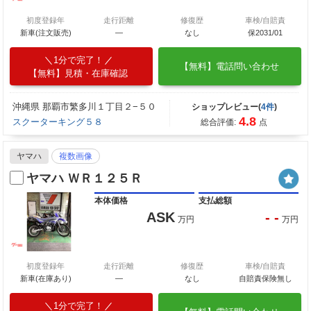
初度登録年
走行距離
修復歴
車検/自賠責
新車(注文販売)
―
なし
保2031/01
1分で完了！
【無料】電話問い合わせ
【無料】見積・在庫確認
沖縄県 那覇市繁多川１丁目２−５０
ショップレビュー(
4件
)
4.8
スクーターキング５８
総合評価:
点
ヤマハ
複数画像
ヤマハ ＷＲ１２５Ｒ
本体価格
支払総額
ASK
- -
万円
万円
初度登録年
走行距離
修復歴
車検/自賠責
新車(在庫あり)
―
なし
自賠責保険無し
1分で完了！