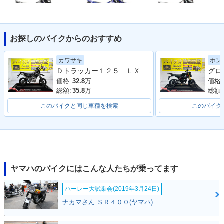
お探しのバイクからのおすすめ
2013年 WR125R・
2012年 WR125R・
2011年 WR125R・
カラーチェンジ
カラーチェンジ
カラーチェンジ
カワサキ
ホン
Ｄトラッカー１２５ ＬＸ１２５Ｄ型 ２０１０年モデル 社外ナックルガード 電圧計 サブコン アルミリム 社外ハンドル
価格:
32.8
万
価格:
総額:
35.8
万
総額:
このバイクと同じ車種を検索
このバイク
2010年 WR125R・
2009年 WR125R・
カラーチェンジ
新登場
ヤマハのバイクにはこんな人たちが乗ってます
ハーレー大試乗会(2019年3月24日)
ナカマさん:ＳＲ４００(ヤマハ)