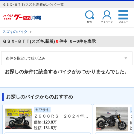
ＧＳＸ−８ＴＴ(スズキ,新着)のバイク一覧
検索
マイページ
メニュー
スズキのバイク
＞
ＧＳＸ−８ＴＴ(スズキ,新着)
0
件中 0～0件を表示
条件を指定して絞り込み
お探しの条件に該当するバイクがみつかりませんでした。
お探しのバイクからのおすすめ
カワサキ
Ｚ９００ＲＳ ２０２４年モデル 社外フルエキマフラー フェンダーレス ラジエーターカバー タンデムバー シート カスタム多数
Ｇ
価格:
129.8
万
価
総額:
134.8
万
総