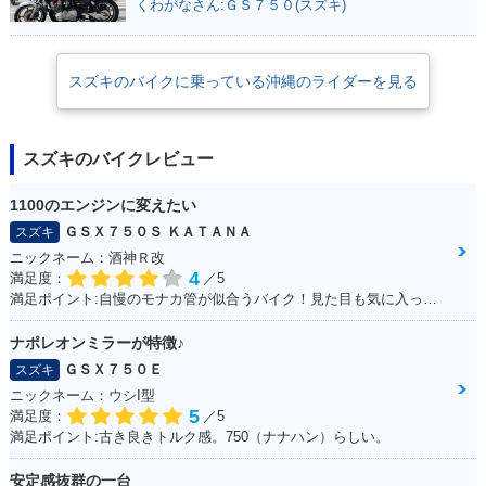
くわがなさん:ＧＳ７５０(スズキ)
スズキのバイクに乗っている沖縄のライダーを見る
スズキのバイクレビュー
1100のエンジンに変えたい
ＧＳＸ７５０Ｓ ＫＡＴＡＮＡ
スズキ
ニックネーム：酒神Ｒ改
4
満足度：
／5
満足ポイント:自慢のモナカ管が似合うバイク！見た目も気に入っています！
ナポレオンミラーが特徴♪
ＧＳＸ７５０Ｅ
スズキ
ニックネーム：ウシI型
5
満足度：
／5
満足ポイント:古き良きトルク感。750（ナナハン）らしい。
安定感抜群の一台