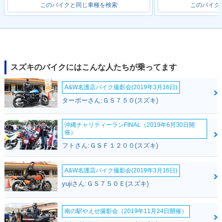
このバイクと同じ車種を検索
このバイク
スズキのバイクにはこんな人たちが乗ってます
A&W名護店バイク撮影会(2019年3月16日)
ターボーさん:ＧＳ７５０(スズキ)
沖縄チャリティーランFINAL（2019年6月30日開
催）
フトさん:ＧＳＦ１２００(スズキ)
A&W名護店バイク撮影会(2019年3月16日)
yujiさん:ＧＳ７５０Ｅ(スズキ)
南の駅やえせ撮影会（2019年11月24日開催）