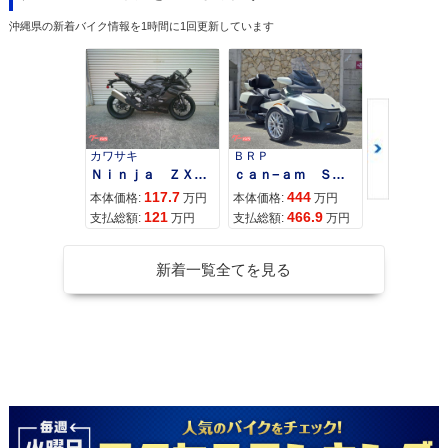
沖縄県の新着バイク情報を1時間に1回更新しています
カワサキ
ＢＲＰ
スズキ
Ｎｉｎｊａ ＺＸ−４Ｒ ＳＥ
ｃａｎ−ａｍ ＳＰＹＤＥＲ ＲＴ ＬＩＭＩＴＥＤ
117.7
444
68
本体価格:
万円
本体価格:
万円
本体価格:
121
466.9
71
支払総額:
万円
支払総額:
万円
支払総額:
新着一覧全てを見る