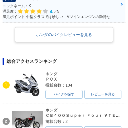
ニックネーム：K
4
満足度：
／5
満足ポイント:中型クラスでは珍しい、Vツインエンジンの独特なエンジンサウンドは走っていて気持ちが良い。燃費、運動性能、乗り心地と、どれを取っても優秀で、街乗りからツーリングまで1台でこなせてしまう優等生。
ホンダのバイクレビューを見る
総合アクセスランキング
ホンダ
ＰＣＸ
1
掲載台数：104
バイクを探す
レビューを見る
ホンダ
ＣＢ４００Ｓｕｐｅｒ Ｆｏｕｒ ＶＴＥＣ ＳＰＥＣ３
2
掲載台数：2