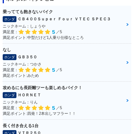
乗ってても飽きないバイク
ＣＢ４００Ｓｕｐｅｒ Ｆｏｕｒ ＶＴＥＣ ＳＰＥＣ３
ホンダ
ニックネーム：しょうや
5
満足度：
／5
満足ポイント:中型だけど1人乗り仕様なところ
なし
ＧＢ３５０
ホンダ
ニックネーム：つかさ
5
満足度：
／5
満足ポイント:みため
攻めるにも長距離ツーも楽しめるバイク！
ＨＯＲＮＥＴ
ホンダ
ニックネーム：りん
5
満足度：
／5
満足ポイント:四発！2本出しマフラー！！
長く付き合える1台
ＶＴＲ２５０
ホンダ