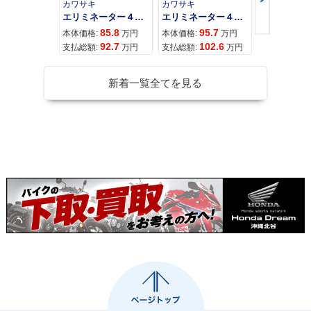
カワサキ
カワサキ
カワサキ
エリミネーター４００
エリミネーター４００ＳＥ
85.8
95.7
11
本体価格:
万円
本体価格:
万円
本体価格:
92.7
102.6
12
支払総額:
万円
支払総額:
万円
支払総額:
新着一覧全てを見る