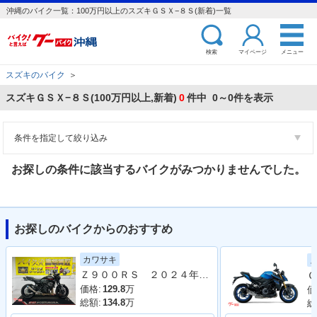
沖縄のバイク一覧：100万円以上のスズキＧＳＸ−８Ｓ(新着)一覧
検索
マイページ
メニュー
スズキのバイク
＞
スズキＧＳＸ−８Ｓ(100万円以上,新着)
0
件中 0～0件を表示
条件を指定して絞り込み
お探しの条件に該当するバイクがみつかりませんでした。
お探しのバイクからのおすすめ
カワサキ
Ｚ９００ＲＳ ２０２４年モデル 社外フルエキマフラー フェンダーレス ラジエーターカバー タンデムバー シート カスタム多数
Ｇ
価格:
129.8
万
価
総額:
134.8
万
総