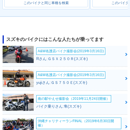
このバイクと同じ車種を検索
このバイク
スズキのバイクにはこんな人たちが乗ってます
A&W名護店バイク撮影会(2019年3月16日)
Rさん:ＧＳＸ２５０Ｒ(スズキ)
A&W名護店バイク撮影会(2019年3月16日)
yujiさん:ＧＳ７５０Ｅ(スズキ)
南の駅やえせ撮影会（2019年11月24日開催）
バイク乗りさん:隼(スズキ)
沖縄チャリティーランFINAL（2019年6月30日開
催）