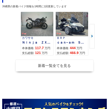
沖縄県の新着バイク情報を1時間に1回更新しています
カワサキ
ＢＲＰ
スズキ
Ｎｉｎｊａ ＺＸ−４Ｒ ＳＥ
ｃａｎ−ａｍ ＳＰＹＤＥＲ ＲＴ ＬＩＭＩＴＥＤ
117.7
444
68
本体価格:
万円
本体価格:
万円
本体価格:
121
466.9
72
支払総額:
万円
支払総額:
万円
支払総額:
新着一覧全てを見る