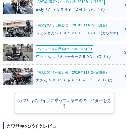
A&W名護店バイク撮影会(2019年12月8日)
molyさん:７５０ＲＳ（Ｚ−II）(カワサキ)
南の駅やえせ撮影会（2019年11月24日開催）
2003年 ZRX1200
2002年 ZRX1200
2001年 ZRX1200
ジュンさん:ＺＲＸ１２００ ＤＡＥＧ(カワサキ)
R・カラーチェンジ
R・カラーチェンジ
R・新登場
ハーレー大試乗会(2019年3月24日)
空白さん:エリミネーター２５０Ｖ(カワサキ)
南の駅やえせ撮影会（2019年11月24日開催）
犬さん:９００ＳｕｐｅｒＦｏｕｒ（Ｚ−I）(カワサキ)
カワサキのバイクに乗っている沖縄のライダーを見
る
カワサキのバイクレビュー