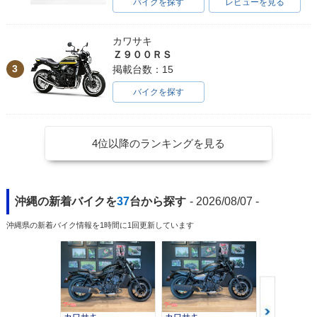
バイクを探す
レビューを見る
カワサキ
Ｚ９００ＲＳ
3
掲載台数：15
バイクを探す
4位以降のランキングを見る
沖縄の新着バイクを
37
台から探す
- 2026/08/07 -
沖縄県の新着バイク情報を1時間に1回更新しています
カワサキ
カワサキ
カワサキ