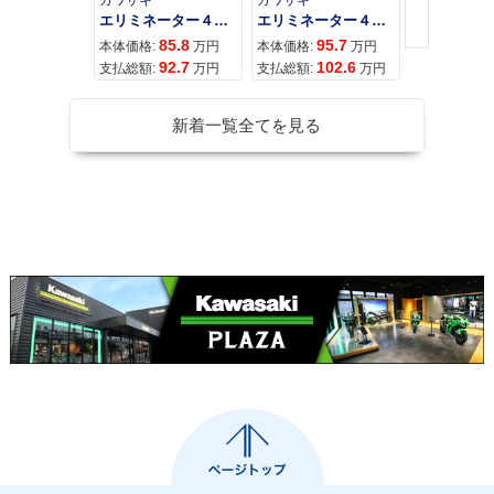
エリミネーター４００
エリミネーター４００ＳＥ
85.8
95.7
11
本体価格:
万円
本体価格:
万円
本体価格:
92.7
102.6
12
支払総額:
万円
支払総額:
万円
支払総額:
新着一覧全てを見る