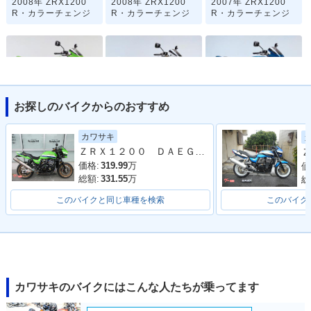
2008年 ZRX1200
2008年 ZRX1200
2007年 ZRX1200
R・カラーチェンジ
R・カラーチェンジ
R・カラーチェンジ
お探しのバイクからのおすすめ
2007年 ZRX1200
2006年 ZRX1200R
2006年 ZRX1200
R・カラーチェンジ
カワサキ正規取扱店
R・カラーチェンジ
カワサキ
限定車・特別・限定
ＺＲＸ１２００ ＤＡＥＧ フルカスタム ファイナルエディション 前後オーリンズサス スイングアーム ノジマフルエキ他多数
Ｚ
仕様
価格:
319.99
万
価
総額:
331.55
万
総
このバイクと同じ車種を検索
このバイク
2005年 ZRX1200
2004年 ZRX1200R
2004年 ZRX1200
R・マイナーチェン
ARK限定車・特別・
R・マイナーチェン
ジ
限定仕様
ジ
カワサキのバイクにはこんな人たちが乗ってます