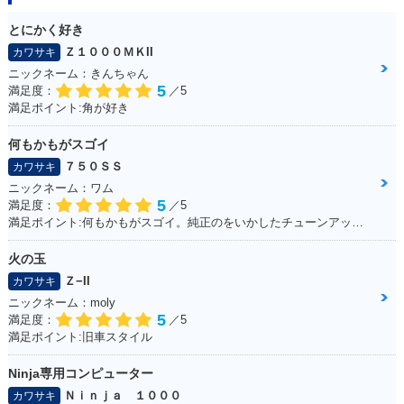
とにかく好き
Ｚ１０００ＭＫII
カワサキ
ニックネーム：きんちゃん
5
満足度：
／5
満足ポイント:角が好き
何もかもがスゴイ
７５０ＳＳ
カワサキ
ニックネーム：ワム
5
満足度：
／5
満足ポイント:何もかもがスゴイ。純正のをいかしたチューンアップをしながら12年くらい乗っている。
火の玉
Ｚ−II
カワサキ
ニックネーム：moly
5
満足度：
／5
満足ポイント:旧車スタイル
Ninja専用コンピューター
Ｎｉｎｊａ １０００
カワサキ