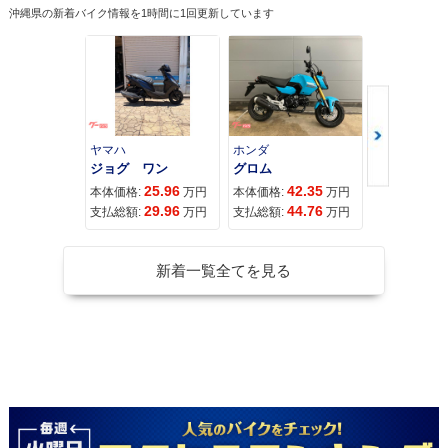
沖縄県の新着バイク情報を1時間に1回更新しています
ヤマハ
ホンダ
ホンダ
ジョグ ワン
グロム
25.96
42.35
11
本体価格:
万円
本体価格:
万円
本体価格:
29.96
44.76
11
支払総額:
万円
支払総額:
万円
支払総額:
新着一覧全てを見る