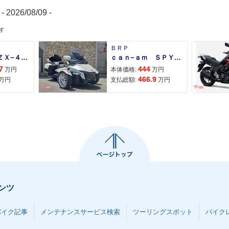
- 2026/08/09 -
す
ＢＲＰ
Ｎｉｎｊａ ＺＸ−４Ｒ ＳＥ
ｃａｎ−ａｍ ＳＰＹＤＥＲ ＲＴ ＬＩＭＩＴＥＤ
7
444
万円
本体価格:
万円
466.9
万円
支払総額:
万円
ンツ
バイク記事
メンテナンスサービス検索
ツーリングスポット
バイク