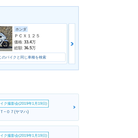
スズキ
ホンダ
ＰＣＸ１２５
価格:
27.99
万
価格:
33.4
万
総額:
29.99
万
総額:
36.5
万
このバイクと同じ車種を検索
このバイクと同じ車種を検索
イク撮影会(2019年1月19日)
ＭＴ−０７(ヤマハ)
イク撮影会(2019年1月19日)