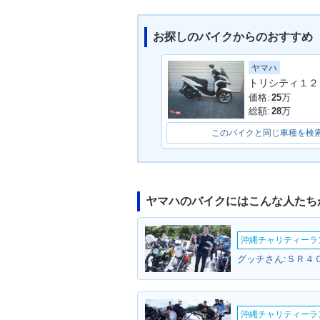
お探しのバイクからのおすすめ
ヤマハ
トリシティ１２
価格:
25
万
総額:
28
万
このバイクと同じ車種を検
ヤマハのバイクにはこんな人たち
沖縄チャリティーランF
グッチさん:ＳＲ４０
沖縄チャリティーランF