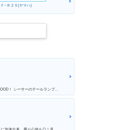
Ｆ−Ｒ２５(ヤマハ)
満足ポイント:アメリカンな感じがGOOD！ シーサーのテールランプ！70年代のB級チョッパーハンドル！ ブラッドスタイルさんにカスタムしてもらったところすべて！
満足ポイント:アクセルが軽く、一気に加速出来、乗り心地も◎！見た目もかっこ良く、メットインも広くフルフェイスが2つ入ります！ カスタムパーツも多いので色々いじって楽しめます！