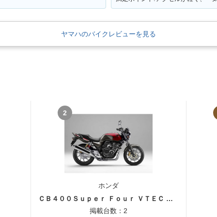
ヤマハのバイクレビューを見る
2
ホンダ
ＣＢ４００Ｓｕｐｅｒ Ｆｏｕｒ ＶＴＥＣ ＳＰＥＣ３
掲載台数：2