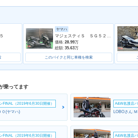
ヤマハ
マジェスティＳ ＳＧ５２Ｊ 最終２０２０年モデル 純正ロングスクリーン ブラックメタリックＸ
５
価格:
28.99
万
総額:
35.63
万
索
このバイクと同じ車種を検索
が乗ってます
INAL（2019年6月30日開催）
A&W名護店バ
０(ヤマハ)
LOBOさん:
INAL（2019年6月30日開催）
A&W名護店バ