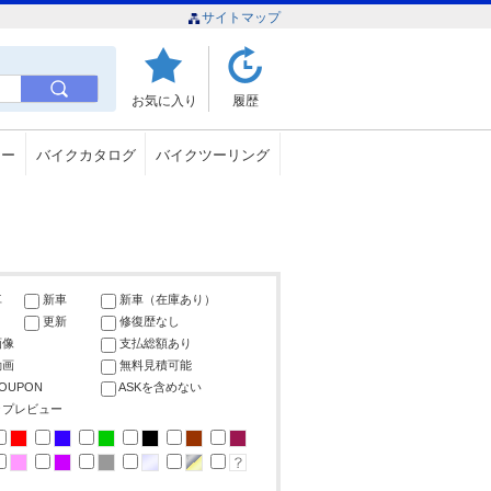
サイトマップ
お気に入り
履歴
ュー
バイクカタログ
バイクツーリング
車
新車
新車（在庫あり）
更新
修復歴なし
画像
支払総額あり
動画
無料見積可能
COUPON
ASKを含めない
ップレビュー