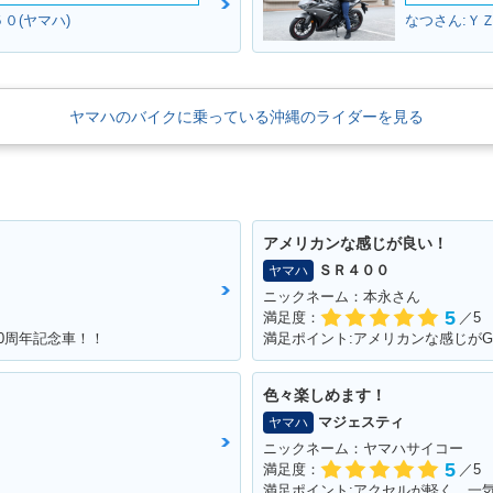
５０(ヤマハ)
なつさん:ＹＺ
ヤマハのバイクに乗っている沖縄のライダーを見る
アメリカンな感じが良い！
ＳＲ４００
ヤマハ
ニックネーム：本永さん
5
満足度：
／5
40周年記念車！！
色々楽しめます！
マジェスティ
ヤマハ
ニックネーム：ヤマハサイコー
5
満足度：
／5