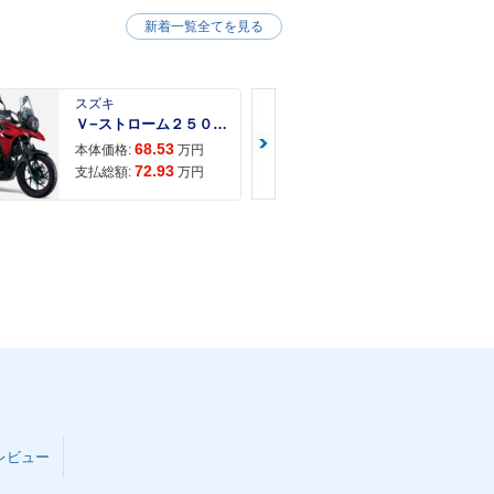
新着一覧全てを見る
スズキ
スズキ
Ｖ−ストローム２５０ ２６年モデル 水冷２気筒エンジン ＬＥＤヘッドライト標準装備
68.53
68.
本体価格:
万円
本体価格:
72.93
71.
支払総額:
万円
支払総額:
レビュー