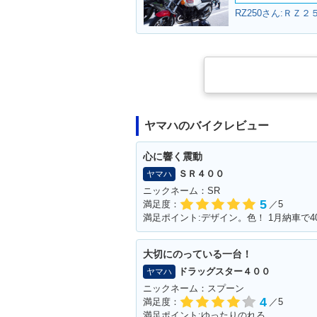
RZ250さん:ＲＺ２
ヤマハのバイクレビュー
心に響く震動
ＳＲ４００
ヤマハ
ニックネーム：SR
5
満足度：
／5
満足ポイント:デザイン。色！ 1月納車で
大切にのっている一台！
ドラッグスター４００
ヤマハ
ニックネーム：スプーン
4
満足度：
／5
満足ポイント:ゆったりのれる