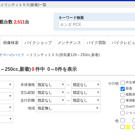
ハトリシティ１５５(新着)一覧
キーワード検索
載台数
2,511
台
画像検索
バイクショップ
メンテナンス
バイク買取
バイクレビ
ヤマハのバイク
＞
トリシティ１５５(排気量126～250cc,新着)
50cc,新着)
0
件中 0～0件を表示
中古
その他
本体価格
～
新着
支払総額
～
複数
走行距離
～
車両
Goo
地域
ショ
色