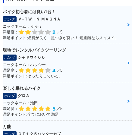
バイク初心者には良い1台！
Ｖ−ＴＷＩＮ ＭＡＧＮＡ
ホンダ
ニックネーム：りゅう
2
満足度：
／5
満足ポイント:燃費が良く、足つきが良い！ 短距離ならスイスイいけます！ パーツもたくさんあるのでカスタマイズしやすいです。
現地でレンタルバイクツーリング
シャドウ４００
ホンダ
ニックネーム：ハッシー
4
満足度：
／5
満足ポイント:ゆったりしている。
楽しく乗れるバイク
グロム
ホンダ
ニックネーム：池田
5
満足度：
／5
満足ポイント:全てにおいて満足
万能
ＣＴ１２５ハンターカブ
ホンダ