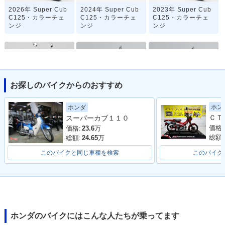
2026年 Super Cub
2024年 Super Cub
2023年 Super Cub
C125・カラーチェ
C125・カラーチェ
C125・カラーチェ
ンジ
ンジ
ンジ
お探しのバイクからのおすすめ
2021年 Super Cub
2020年 Super Cub
2019年 Super Cub
ホン
ホンダ
C125・フルモデル
C125・カラーチェ
C125・カラーチェ
スーパーカブ１１０
チェンジ
ンジ
ンジ
価格:
価格:
23.6
万
総額:
総額:
24.65
万
このバイクと同じ車種を検索
このバイク
2018年 Super Cub
Super Cub C125・
C125・新登場
その他
ホンダのバイクにはこんな人たちが乗ってます