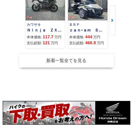
カワサキ
ＢＲＰ
スズキ
Ｎｉｎｊａ ＺＸ−４Ｒ ＳＥ
ｃａｎ−ａｍ ＳＰＹＤＥＲ ＲＴ ＬＩＭＩＴＥＤ
117.7
444
68
本体価格:
万円
本体価格:
万円
本体価格:
121
466.9
71
支払総額:
万円
支払総額:
万円
支払総額:
新着一覧全てを見る