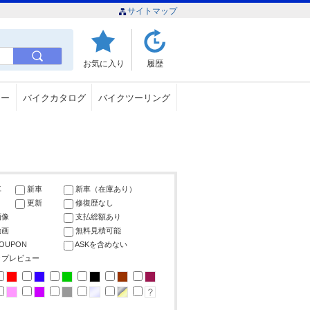
サイトマップ
お気に入り
履歴
ュー
バイクカタログ
バイクツーリング
車
新車
新車（在庫あり）
更新
修復歴なし
画像
支払総額あり
動画
無料見積可能
COUPON
ASKを含めない
ップレビュー