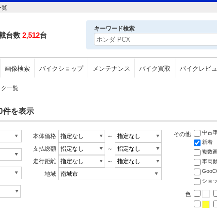
一覧
キーワード検索
載台数
2,512
台
画像検索
バイクショップ
メンテナンス
バイク買取
バイクレビ
バイク一覧
～0件を表示
中古
その他
本体価格
～
新着
支払総額
～
複数
走行距離
～
車両
Goo
地域
ショ
色