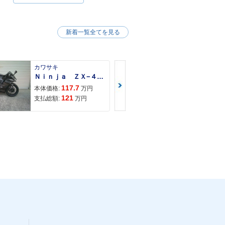
新着一覧全てを見る
カワサキ
カワサキ
Ｎｉｎｊａ ＺＸ−４Ｒ ＳＥ
Ｚ９００ＲＳ
117.7
150
本体価格:
万円
本体価格:
121
157
支払総額:
万円
支払総額: