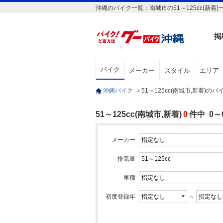
沖縄のバイク一覧：南城市の51～125cc(新着)
掲
バイク
メーカー
スタイル
エリア
沖縄バイク
＞
51～125cc(南城市,新着)の
51～125cc(南城市,新着)
0
件中 0
メーカー
排気量
車種
初度登録年
～