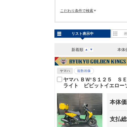
こだわり条件で検索
リスト表示中
新着順
本体
ヤマハ
複数画像
ヤマハ ＢＷ’Ｓ１２５ 
ライト ビビットイエロー
本体価
支払総