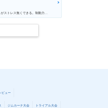
満足ポイント:加速が良くて追い越しがストレス無くできる。制動力グッド。
レビュー
ス
ジムカーナ大会
トライアル大会