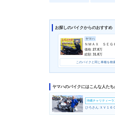
お探しのバイクからのおすすめ
ヤマハ
価格:
27.8
万
総額:
31.8
万
このバイクと同じ車種を検
ヤマハのバイクにはこんな人たち
沖縄チャリティーランF
ひろさん:ＸＶ１６