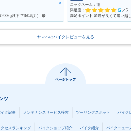
ニックネーム：徳
5
満足度：
／5
満足ポイント:怒涛のドッカンパワー（車重200kg以下で150馬力） 最新SSほどのパワーはでてませんが、それでもPWR1.3と鋭い加速をします！ カウルがクイックファスナーの為、簡単脱着、整備がとてもし易いのもお気に入り。 車体は固過ぎず程よくしなりがあり、以外と街乗りも楽にこなせます。 99年は逆輸入車の為、リミッターカットなし、240kmまでスムーズに伸び、 サーキット走行も十分楽しめ、タイムアタックもそこそこ行けますが、 やはり、ツイスティロード最速というコンセプトから、ワインディング走行が一番気持ちよく走れます。 整備性も良く、街乗り～サーキット走行と幅広い守備範囲 人馬一体を体験でき、バイクを操る喜びを教えてくれる楽しい相棒です☆
ヤマハのバイクレビューを見る
ンツ
バイク記事
メンテナンスサービス検索
ツーリングスポット
バイク
アクセスランキング
バイクショップ紹介
バイク紹介
バイクニュー