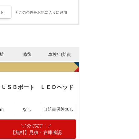
+ この条件をお気に入りに追加
離
修復
車検/自賠責
 ＵＳＢポート ＬＥＤヘッド
Km
なし
自賠責保険無し
1分で完了！
【無料】見積・在庫確認