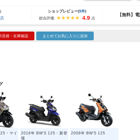
地
ショップレビュー(
9件
)
【無料】電
4.9
店
総合評価:
点
料見積・在庫確認
まとめてお気に入りに追加
グ
 125・マイ
2016年 BW'S 125・新登
2008年 BW'S 125
場