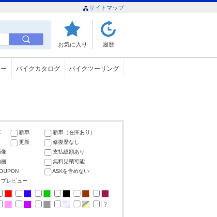
サイトマップ
お気に入り
履歴
ュー
バイクカタログ
バイクツーリング
車
新車
新車（在庫あり）
更新
修復歴なし
画像
支払総額あり
動画
無料見積可能
COUPON
ASKを含めない
ップレビュー