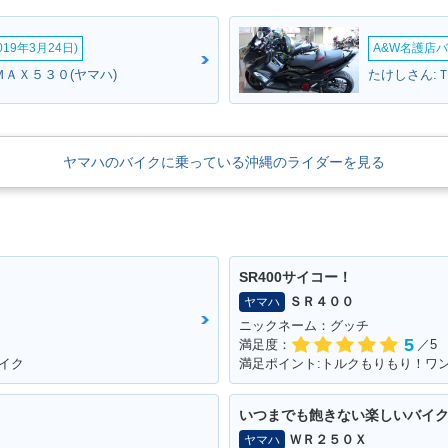
19年3月24日)
A&W名護店バ
ＭＡＸ５３０(ヤマハ)
たけしさん:Ｔ
ヤマハのバイクに乗っている沖縄のライダーを見る
SR400サイコー！
ＳＲ４００
ヤマハ
ニックネーム：グッチ
5
満足度：
／5
イク
いつまでも飽きない楽しいバイ
ＷＲ２５０Ｘ
ヤマハ