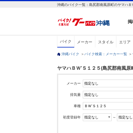
沖縄のバイク一覧：島尻郡南風原町のヤマハＢ
掲
バイク
メーカー
スタイル
エリア
沖縄バイク
＞
バイク検索：メーカー一覧
＞
ヤマハＢＷ’Ｓ１２５(島尻郡南風原町
メーカー
排気量
車種
初度登録年
～