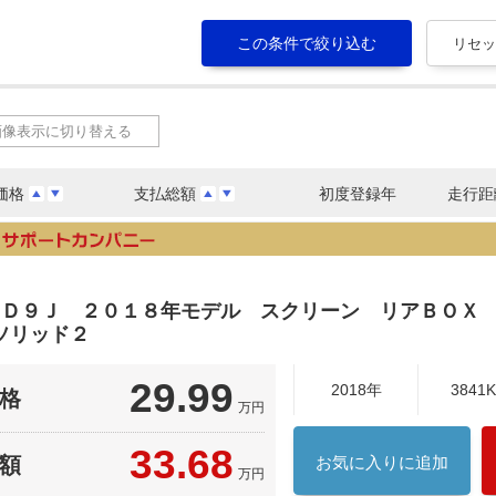
画像表示に切り替える
価格
支払総額
初度登録年
走行距
ＳＥＤ９Ｊ ２０１８年モデル スクリーン リアＢＯＸ
ソリッド２
29.99
2018年
3841
格
万円
33.68
額
お気に入りに追加
万円