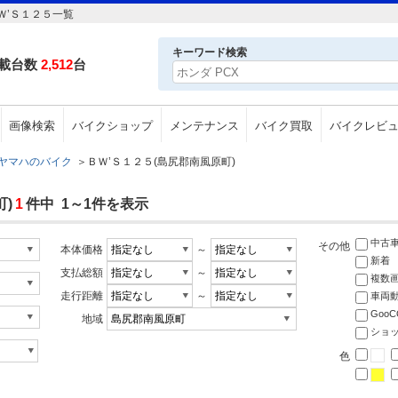
Ｗ’Ｓ１２５一覧
キーワード検索
載台数
2,512
台
画像検索
バイクショップ
メンテナンス
バイク買取
バイクレビ
ヤマハのバイク
＞
ＢＷ’Ｓ１２５(島尻郡南風原町)
)
1
件中 1～1件を表示
中古
その他
本体価格
～
新着
支払総額
～
複数
走行距離
～
車両
Goo
地域
ショ
色