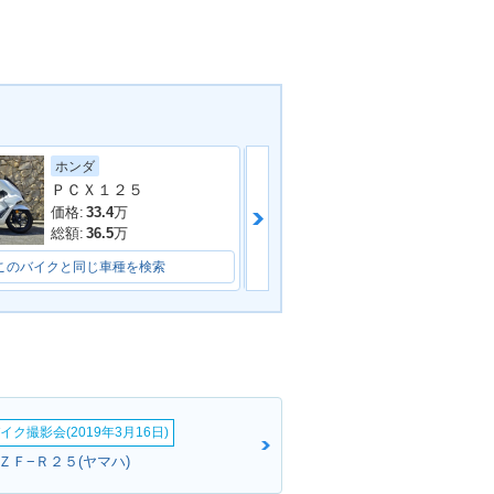
ヤマハ
ホンダ
ＰＣＸ１２５
価格:
27
万
価格:
33.4
万
総額:
29.7
万
総額:
36.5
万
このバイクと同じ車種を検索
このバイクと同じ車種を検索
イク撮影会(2019年3月16日)
ＺＦ−Ｒ２５(ヤマハ)