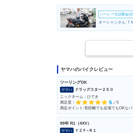
ハーレー大試乗会(20
オーシャンさん:Ｔ
ヤマハのバイクレビュー
ツーリングOK
ドラッグスター２５０
ヤマハ
ニックネーム：ひでき
5
満足度：
／5
満足ポイント:長距離でも近場でもOKなバ
99年 R1（4XV）
ＹＺＦ−Ｒ１
ヤマハ