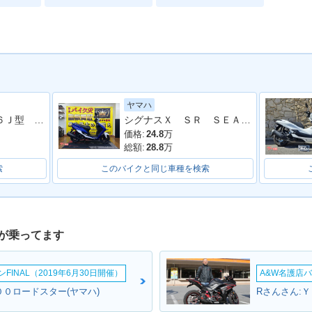
ヤマハ
ＮＭＡＸ ＳＥＧ６Ｊ型 ２０２３年モデル リアキャリア
シグナスＸ ＳＲ ＳＥＡ５Ｊ型 ２０１６年モデル
価格:
24.8
万
総額:
28.8
万
索
このバイクと同じ車種を検索
が乗ってます
INAL（2019年6月30日開催）
A&W名護店バ
００ロードスター(ヤマハ)
Rさんさん:Ｙ