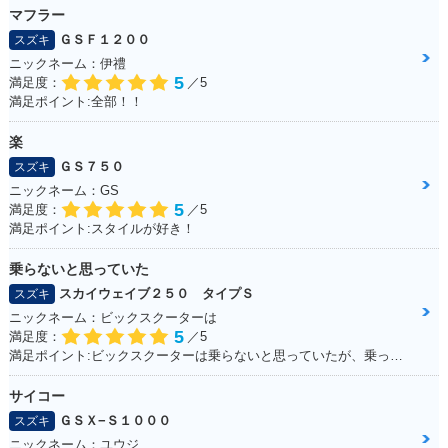
マフラー
ＧＳＦ１２００
スズキ
ニックネーム：伊禮
5
満足度：
／5
満足ポイント:全部！！
楽
ＧＳ７５０
スズキ
ニックネーム：GS
5
満足度：
／5
満足ポイント:スタイルが好き！
乗らないと思っていた
スカイウェイブ２５０ タイプＳ
スズキ
ニックネーム：ビックスクーターは
5
満足度：
／5
満足ポイント:ビックスクーターは乗らないと思っていたが、乗ってみると離れなれなくなった。 運転しやすい！メットイン大きい！走りのストレスもない！ 通勤・通学にぴったりで、とても良い足☆ カスタムパーツも多くて楽しい！結局楽しいオススメの一台になりました！
サイコー
ＧＳＸ−Ｓ１０００
スズキ
ニックネーム：ユウジ