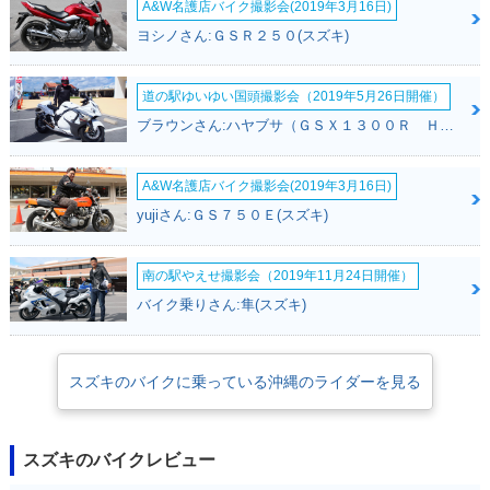
A&W名護店バイク撮影会(2019年3月16日)
ヨシノさん:ＧＳＲ２５０(スズキ)
道の駅ゆいゆい国頭撮影会（2019年5月26日開催）
2002年 SKYWAVE
2001年 SKYWAVE
2001年 SKYWAVE
ブラウンさん:ハヤブサ（ＧＳＸ１３００Ｒ Ｈａｙａｂｕｓａ）(スズキ)
400・カラーチェン
400 Winter Versio
400・マイナーチェ
ジ
n・特別・限定仕様
ンジ
A&W名護店バイク撮影会(2019年3月16日)
yujiさん:ＧＳ７５０Ｅ(スズキ)
南の駅やえせ撮影会（2019年11月24日開催）
バイク乗りさん:隼(スズキ)
1999年 SKYWAVE
1999年 SKYWAVE
400・カラーチェン
400・新登場
ジ
スズキのバイクに乗っている沖縄のライダーを見る
スズキのバイクレビュー