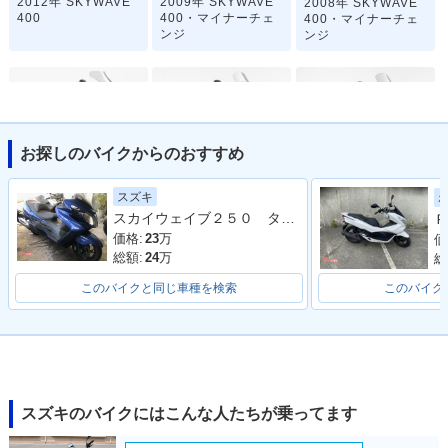
2012年 SKYWAVE
2009年 SKYWAVE
2008年 SKYWAVE
400
400・マイナーチェ
400・マイナーチェ
ンジ
ンジ
お探しのバイクからのおすすめ
2007年 SKYWAVE
2006年 SKYWAVE
2005年 SKYWAVE
スズキ
400・フルモデルチ
400・カラーチェン
400・マイナーチェ
スカイウェイブ２５０ タイプＳ
Ｐ
ェンジ
ジ
ンジ
価格:
23
万
価
総額:
24
万
総
このバイクと同じ車種を検索
このバイク
2004年 SKYWAVE
2003年 SKYWAVE
2002年 SKYWAVE
400・マイナーチェ
400・フルモデルチ
400 Winter Versio
ンジ
ェンジ
n・特別・限定仕様
スズキのバイクにはこんな人たちが乗ってます