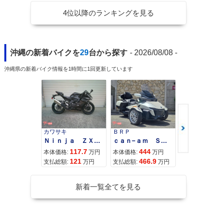
4位以降のランキングを見る
沖縄の新着バイクを
29
台から探す
- 2026/08/08 -
沖縄県の新着バイク情報を1時間に1回更新しています
カワサキ
ＢＲＰ
スズキ
Ｎｉｎｊａ ＺＸ−４Ｒ ＳＥ
ｃａｎ−ａｍ ＳＰＹＤＥＲ ＲＴ ＬＩＭＩＴＥＤ
117.7
444
68
本体価格:
万円
本体価格:
万円
本体価格:
121
466.9
71
支払総額:
万円
支払総額:
万円
支払総額:
新着一覧全てを見る