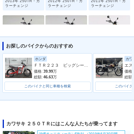
2013年 250TR・カ
2012年 250TR・カ
2011年 250TR・カ
ラーチェンジ
ラーチェンジ
ラーチェンジ
お探しのバイクからのおすすめ
2009年 250TR・カ
2008年 250TR・カ
2007年 250TR・マ
ラーチェンジ
ラーチェンジ
イナーチェンジ
ホンダ
カワ
ＦＴＲ２２３ ビッグシーダーアルミタンク タックロールシート ロボハン フェンダーレス
価格:
39.99
万
価格:
総額:
46.63
万
総額:
このバイクと同じ車種を検索
このバイク
2006年 250TR・カ
2005年 250TR・カ
2004年 250TR・カ
ラーチェンジ
ラーチェンジ
ラーチェンジ
カワサキ ２５０ＴＲにはこんな人たちが乗ってます