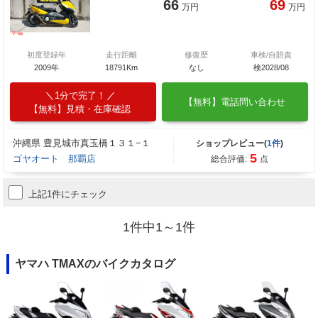
66
69
万円
万円
初度登録年
走行距離
修復歴
車検/自賠責
2009年
18791Km
なし
検2028/08
1分で完了！
【無料】電話問い合わせ
【無料】見積・在庫確認
沖縄県 豊見城市真玉橋１３１−１
ショップレビュー(
1件
)
5
ゴヤオート 那覇店
総合評価:
点
上記1件にチェック
1件中1～1件
ヤマハ TMAXのバイクカタログ