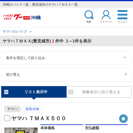
沖縄のバイク一覧：豊見城市のヤマハＴＭＡＸ一覧
検索
マイページ
メニュー
ヤマハのバイク
＞
ヤマハＴＭＡＸ(豊見城市)
1
件中 1～1件を表示
条件を指定して絞り込み
並び替え
リスト表示中
画像表示に切り替える
ヤマハ
複数画像
ヤマハ ＴＭＡＸ５００
本体価格
支払総額