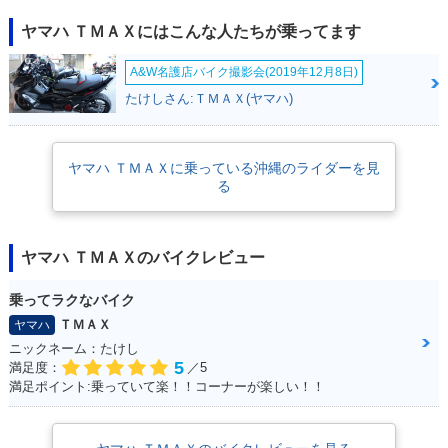
2007年 TMAX・カ
2006年 TMAX SPE
2006年 TMAX・カ
ヤマハ ＴＭＡＸにはこんな人たちが乗ってます
ラーチェンジ
CIAL
ラーチェンジ
A&W名護店バイク撮影会(2019年12月8日)
たけしさん:ＴＭＡＸ(ヤマハ)
ヤマハ ＴＭＡＸに乗っている沖縄のライダーを見
る
2005年 TMAX SPE
2005年 TMAX・フ
2003年 TMAX BLA
CIAL・特別・限定仕
ルモデルチェンジ
CK EDITION・特
様
別・限定仕様
ヤマハ ＴＭＡＸのバイクレビュー
乗ってラクなバイク
ＴＭＡＸ
ヤマハ
ニックネーム：たけし
5
満足度：
／5
2002年 TMAX・カ
2001年 TMAX・新
満足ポイント:乗っていて楽！！コーナーが楽しい！！
ラーチェンジ
登場