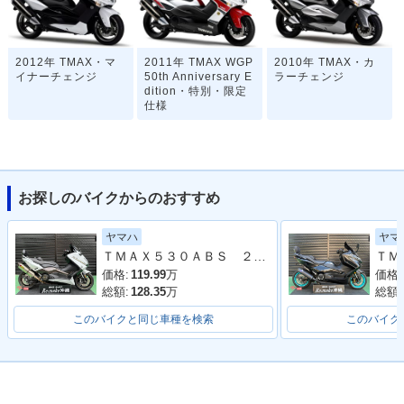
2012年 TMAX・マ
2011年 TMAX WGP
2010年 TMAX・カ
イナーチェンジ
50th Anniversary E
ラーチェンジ
dition・特別・限定
仕様
お探しのバイクからのおすすめ
ヤマハ
ヤマ
2010年 TMAX 10th
2008年 TMAX・フ
2007年 TMAX SPE
ＴＭＡＸ５３０ＡＢＳ ２０１６年モデル ＳＪ１２Ｊ ２０１６年モデル アクラポビッチマフラー フェンダーレス バックレスト
Anniversary WHITE
ルモデルチェンジ
CIAL
MAX・特別・限定仕
価格:
119.99
万
価格:
様
総額:
128.35
万
総額:
このバイクと同じ車種を検索
このバイク