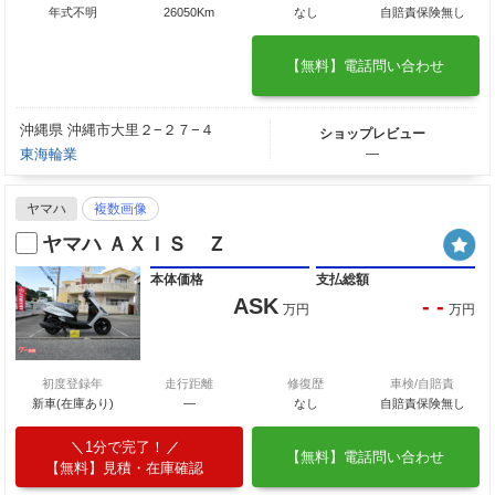
年式不明
26050Km
なし
自賠責保険無し
【無料】電話問い合わせ
沖縄県 沖縄市大里２−２７−４
ショップレビュー
東海輪業
―
ヤマハ
複数画像
ヤマハ ＡＸＩＳ Ｚ
本体価格
支払総額
ASK
- -
万円
万円
初度登録年
走行距離
修復歴
車検/自賠責
新車(在庫あり)
―
なし
自賠責保険無し
1分で完了！
【無料】電話問い合わせ
【無料】見積・在庫確認