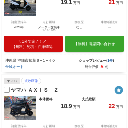
19.1
21
万円
万円
初度登録年
走行距離
修復歴
車検/自賠責
2020年
メーター交換車
なし
―
17051Km
1分で完了！
【無料】電話問い合わせ
【無料】見積・在庫確認
沖縄県 沖縄市知花６−１−４０
ショップレビュー(
1件
)
5
金城オート
総合評価:
点
ヤマハ
複数画像
ヤマハ ＡＸＩＳ Ｚ
本体価格
支払総額
18.9
22
万円
万円
初度登録年
走行距離
修復歴
車検/自賠責