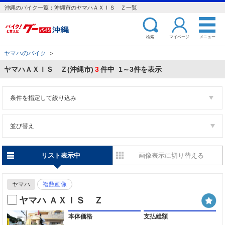
沖縄のバイク一覧：沖縄市のヤマハＡＸＩＳ Ｚ一覧
検索
マイページ
メニュー
ヤマハのバイク
＞
ヤマハＡＸＩＳ Ｚ(沖縄市)
3
件中 1～3件を表示
条件を指定して絞り込み
並び替え
リスト表示中
画像表示に切り替える
ヤマハ
複数画像
ヤマハ ＡＸＩＳ Ｚ
本体価格
支払総額