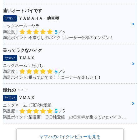
速いオートバイです
ＹＡＭＡＨＡ・他車種
ヤマハ
ニックネーム：ヤラ
5
満足度：
／5
満足ポイント:不満なしのバイク！レーサー仕様のエンジン！
乗ってラクなバイク
ＴＭＡＸ
ヤマハ
ニックネーム：たけし
5
満足度：
／5
満足ポイント:乗っていて楽！！コーナーが楽しい！！
憧れの・・・
ＶＭＡＸ
ヤマハ
ニックネーム：琉球純愛組
5
満足度：
／5
満足ポイント:某漫画 〇〇純愛組 の〇堂寺が乗っていたバイク。。。 私もジャックナイフを決めたいと思い、毎日学校にも行かず土方のバイトをしてためた150万 荒馬のようなハンドリング、じゃじゃ馬のような加速。。。全てが最高でした！ 20年たった今でもガレージでしっかり現役です！！最高の相棒ですよ！！
ヤマハのバイクレビューを見る