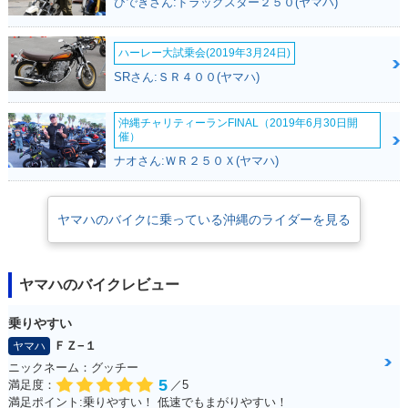
ひできさん:ドラッグスター２５０(ヤマハ)
ハーレー大試乗会(2019年3月24日)
SRさん:ＳＲ４００(ヤマハ)
沖縄チャリティーランFINAL（2019年6月30日開
催）
ナオさん:ＷＲ２５０Ｘ(ヤマハ)
ヤマハのバイクに乗っている沖縄のライダーを見る
ヤマハのバイクレビュー
乗りやすい
ＦＺ−１
ヤマハ
ニックネーム：グッチー
5
満足度：
／5
満足ポイント:乗りやすい！ 低速でもまがりやすい！