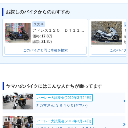
お探しのバイクからのおすすめ
2021年 AXIS Z・カ
2019年 AXIS Z・カ
2017年 AXIS Z・新
ラーチェンジ
ラーチェンジ
登場
スズキ
アドレス１２５ ＤＴ１１Ａ型 ２０２０年モデル ＬＥＤヘッドライト リアキャリア マルチマウントバー
Ｐ
価格:
17.8
万
価
総額:
21.8
万
総
このバイクと同じ車種を検索
このバイク
ヤマハのバイクにはこんな人たちが乗ってます
ハーレー大試乗会(2019年3月24日)
ナカマさん:ＳＲ４００(ヤマハ)
ハーレー大試乗会(2019年3月24日)