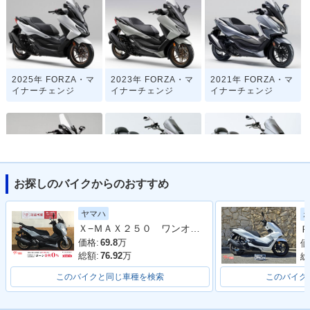
2025年 FORZA・マ
2023年 FORZA・マ
2021年 FORZA・マ
イナーチェンジ
イナーチェンジ
イナーチェンジ
お探しのバイクからのおすすめ
2018年 FORZA・新
2003年 FORZA Typ
2003年 FORZA Typ
登場
e X Special・特
e X・追加
ヤマハ
別・限定仕様
Ｘ−ＭＡＸ２５０ ワンオーナー
Ｐ
価格:
69.8
万
価
総額:
76.92
万
総
このバイクと同じ車種を検索
このバイク