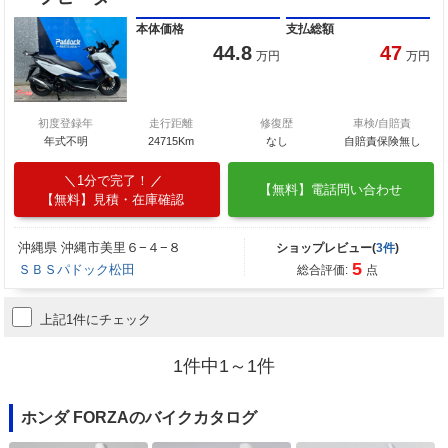
本体価格
支払総額
44.8
47
万円
万円
初度登録年
走行距離
修復歴
車検/自賠責
年式不明
24715Km
なし
自賠責保険無し
1分で完了！
【無料】電話問い合わせ
【無料】見積・在庫確認
沖縄県 沖縄市美里６−４−８
ショップレビュー(
3件
)
5
ＳＢＳパドック松田
総合評価:
点
上記1件にチェック
1件中1～1件
ホンダ FORZAのバイクカタログ