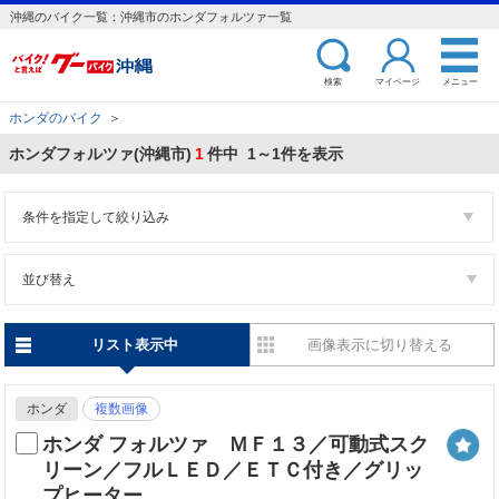
沖縄のバイク一覧：沖縄市のホンダフォルツァ一覧
検索
マイページ
メニュー
ホンダのバイク
＞
ホンダフォルツァ(沖縄市)
1
件中 1～1件を表示
条件を指定して絞り込み
並び替え
リスト表示中
画像表示に切り替える
ホンダ
複数画像
ホンダ フォルツァ ＭＦ１３／可動式スク
リーン／フルＬＥＤ／ＥＴＣ付き／グリッ
プヒーター